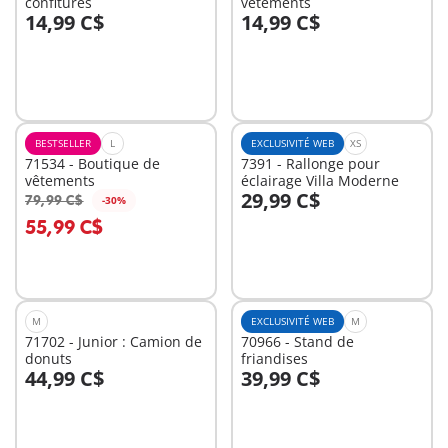
confitures
vêtements
14,99 C$
14,99 C$
Au panier
Au panier
BESTSELLER
L
EXCLUSIVITÉ WEB
XS
71534 - Boutique de
7391 - Rallonge pour
vêtements
éclairage Villa Moderne
29,99 C$
79,99 C$
-30%
Au panier
Au panier
55,99 C$
M
EXCLUSIVITÉ WEB
M
71702 - Junior : Camion de
70966 - Stand de
donuts
friandises
44,99 C$
39,99 C$
Au panier
Au panier