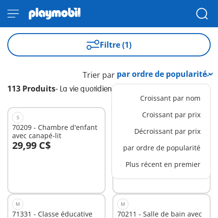
Filtre (1)
Trier par
113 Produits
-
La vie quotidienne
Croissant par nom
Croissant par prix
S
L
70209 - Chambre d'enfant
71441 - Roulotte café
Décroissant par prix
avec canapé-lit
boutique
29,99 C$
89,99 C$
par ordre de popularité
Au panier
Au panier
Plus récent en premier
M
M
71331 - Classe éducative
70211 - Salle de bain avec