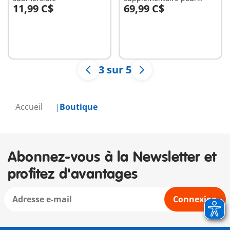
11,99 C$
69,99 C$
Grande maison
Au panier
traditionnelle
Non
disponible
3 sur 5
Accueil
Boutique
Abonnez-vous à la Newsletter et
profitez d'avantages
Connexion