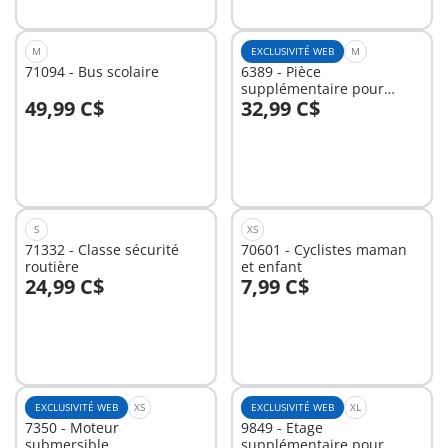
M
EXCLUSIVITÉ WEB
M
71094 - Bus scolaire
6389 - Pièce
supplémentaire pour
49,99 C$
32,99 C$
maison moderne
Au panier
Au panier
S
XS
71332 - Classe sécurité
70601 - Cyclistes maman
routière
et enfant
24,99 C$
7,99 C$
Au panier
Non
disponible
EXCLUSIVITÉ WEB
XS
EXCLUSIVITÉ WEB
XL
7350 - Moteur
9849 - Etage
submersible
supplémentaire pour