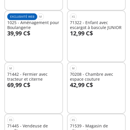
EXCLUSIVITÉ WEB
M
XS
1025 - Aménagement pour
71322 - Enfant avec
Boulangerie
escargot à bascule JUNIOR
39,99 C$
12,99 C$
Au panier
Au panier
M
M
71442 - Fermier avec
70208 - Chambre avec
tracteur et citerne
espace couture
69,99 C$
42,99 C$
Au panier
Au panier
XS
XS
71445 - Vendeuse de
71539 - Magasin de