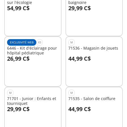
sur l'écologie
baignoire
54,99 C$
29,99 C$
Au panier
Au panier
EXCLUSIVITÉ WEB
XS
M
6446 - Kit d'éclairage pour
71536 - Magasin de jouets
hôpital pédiatrique
26,99 C$
44,99 C$
Au panier
Au panier
M
M
71701 - Junior : Enfants et
71535 - Salon de coiffure
tourniquet
29,99 C$
44,99 C$
Au panier
Au panier