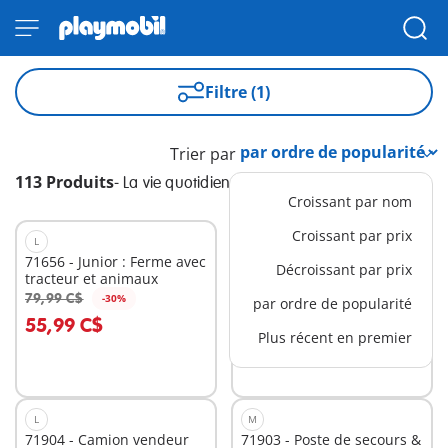
Filtre (1)
Trier par
113 Produits
-
La vie quotidienne
Croissant par nom
Croissant par prix
L
NOUVEAU
L
71656 - Junior : Ferme avec
72121 - Barbie™ Café de
Décroissant par prix
tracteur et animaux
plage Malibu
89,99 C$
79,99 C$
-30%
par ordre de popularité
Au panier
Au panier
55,99 C$
Plus récent en premier
L
M
71904 - Camion vendeur
71903 - Poste de secours &