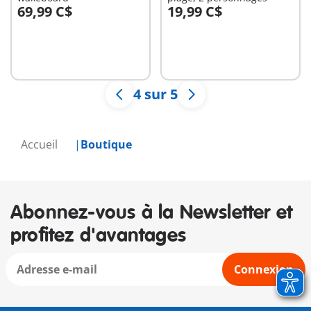
69,99 C$
19,99 C$
Au panier
Au panier
4 sur 5
Accueil
Boutique
Abonnez-vous à la Newsletter et
profitez d'avantages
Connexion