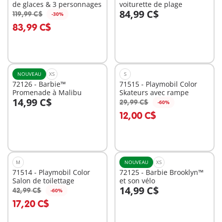
de glaces & 3 personnages
voiturette de plage
84,99 C$
119,99 C$
-30%
Au panier
Au panier
83,99 C$
NOUVEAU
XS
S
72126 - Barbie™
71515 - Playmobil Color
Promenade à Malibu
Skateurs avec rampe
14,99 C$
29,99 C$
-60%
Au panier
Au panier
12,00 C$
M
NOUVEAU
XS
71514 - Playmobil Color
72125 - Barbie Brooklyn™
Salon de toilettage
et son vélo
14,99 C$
42,99 C$
-60%
Au panier
Au panier
17,20 C$