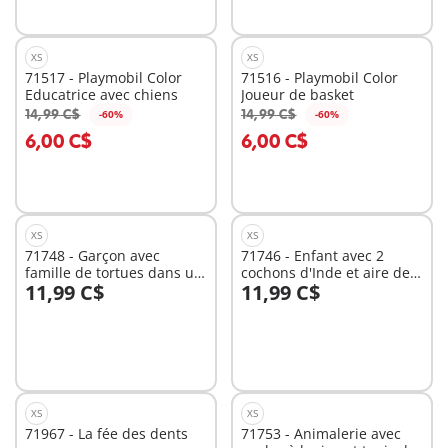
XS
XS
71517 - Playmobil Color
71516 - Playmobil Color
Educatrice avec chiens
Joueur de basket
14,99 C$
14,99 C$
-60%
-60%
Au panier
Au panier
6,00 C$
6,00 C$
XS
XS
71748 - Garçon avec
71746 - Enfant avec 2
famille de tortues dans un
cochons d'Inde et aire de
11,99 C$
11,99 C$
terrarium
jeux
Au panier
Au panier
XS
XS
71967 - La fée des dents
71753 - Animalerie avec