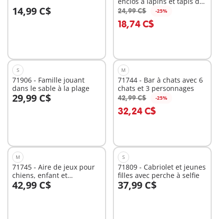
enclos à lapins et tapis de
14,99 C$
jeux
24,99 C$
-25%
Au panier
Au panier
18,74 C$
S
M
71906 - Famille jouant
71744 - Bar à chats avec 6
dans le sable à la plage
chats et 3 personnages
29,99 C$
42,99 C$
-25%
Au panier
Au panier
32,24 C$
M
S
71745 - Aire de jeux pour
71809 - Cabriolet et jeunes
chiens, enfant et
filles avec perche à selfie
42,99 C$
37,99 C$
éducatrice
Au panier
Au panier