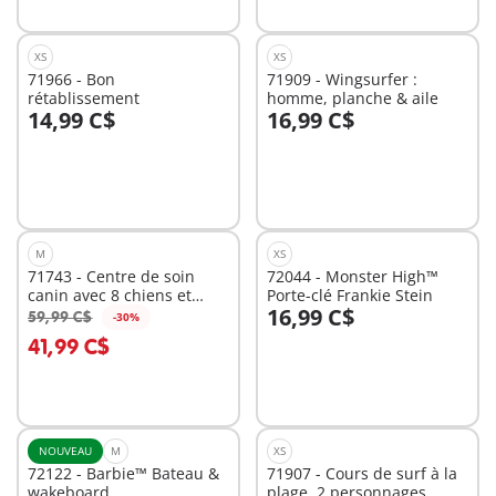
XS
XS
71966 - Bon
71909 - Wingsurfer :
rétablissement
homme, planche & aile
14,99 C$
16,99 C$
Au panier
Au panier
M
XS
71743 - Centre de soin
72044 - Monster High™
canin avec 8 chiens et
Porte-clé Frankie Stein
16,99 C$
soigneur
59,99 C$
-30%
Au panier
Au panier
41,99 C$
NOUVEAU
M
XS
72122 - Barbie™ Bateau &
71907 - Cours de surf à la
wakeboard
plage, 2 personnages