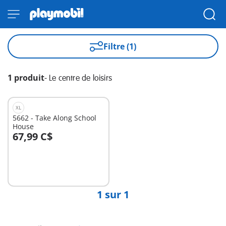
Filtre (1)
1 produit
-
Le centre de loisirs
XL
5662 - Take Along School
House
67,99 C$
Au panier
1 sur 1