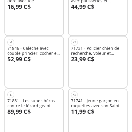
doré avec fée
avec pâtisseries et
16,99 C$
44,99 C$
ustensiles
Au panier
Au panier
M
XS
71846 - Calèche avec
71731 - Policier chien de
couple princier, cocher et
recherche, voleur et
52,99 C$
23,99 C$
cadeau
accessoires
Au panier
Au panier
L
XS
71831 - Les super-héros
71741 - Jeune garçon en
contre le lézard géant
raquettes avec son Saint
89,99 C$
11,99 C$
Bernard
Au panier
Au panier