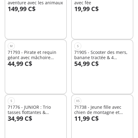
aventure avec les animaux
avec fée
149,99 C$
19,99 C$
Au panier
Au panier
M
S
71793 - Pirate et requin
71905 - Scooter des mers,
géant avec mâchoire
banane tractée & 4
44,99 C$
54,99 C$
articulée
personnages
Au panier
Au panier
S
XS
71776 - JUNIOR : Trio
71738 - Jeune fille avec
tasses flottantes &
chien de montagne et
34,99 C$
11,99 C$
animaux
accessoires
Au panier
Au panier