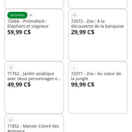
NOUVEAU
M
XS
72068 - PromoPack :
72073 - Zoo : À la
Elephant et soigneur
découverte de la banquise
59,99 C$
29,99 C$
Au panier
Au panier
M
L
71762 - Jardin asiatique
72071 - Zoo : Au coeur de
avec deux personnages et
la jungle
49,99 C$
99,99 C$
pandas
Au panier
Au panier
XL
71852 - Manoir Coloré des
Animaux