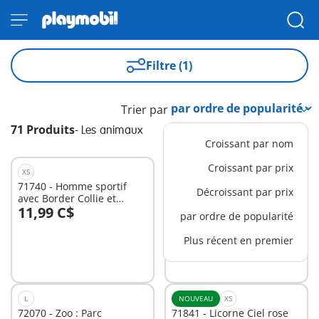
Filtre (1)
Trier par
71 Produits
-
Les animaux
Croissant par nom
Croissant par prix
XS
XS
71740 - Homme sportif
72074 - Zoo : Mascotte
Décroissant par prix
avec Border Collie et
perroquet & enfant
11,99 C$
24,99 C$
accessoires
par ordre de popularité
Au panier
Au panier
Plus récent en premier
L
NOUVEAU
XS
72070 - Zoo : Parc
71841 - Licorne Ciel rose