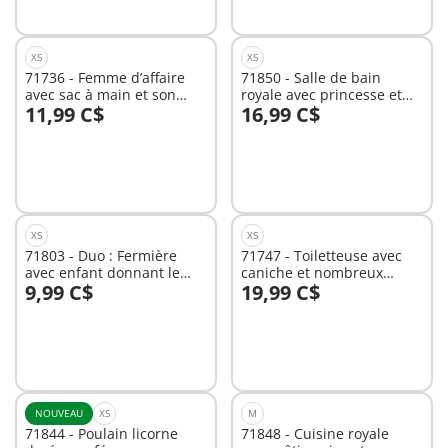
XS
XS
71736 - Femme d’affaire
71850 - Salle de bain
avec sac à main et son
royale avec princesse et
11,99 C$
16,99 C$
Dalmatien
accessoires
Au panier
Au panier
XS
XS
71803 - Duo : Fermière
71747 - Toiletteuse avec
avec enfant donnant le
caniche et nombreux
9,99 C$
19,99 C$
biberon à un veau
accessoires
Au panier
Au panier
NOUVEAU
XS
M
71844 - Poulain licorne
71848 - Cuisine royale