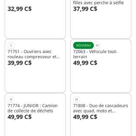
filles avec perche à selfie
32,99 C$
37,99 C$
Au panier
Au panier
S
NOUVEAU
M
71751 - Ouvriers avec
72063 - Véhicule tout-
rouleau compresseur et
terrain
39,99 C$
49,99 C$
signalisation
Au panier
Au panier
M
M
71774 - JUNIOR : Camion
71808 - Duo de cascadeurs
de collecte de déchets
avec quad, moto et
49,99 C$
49,99 C$
tremplins
Au panier
Au panier