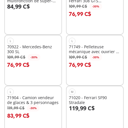
multifonction de super-
Ferrari 308 GTS
84,99 C$
héros
Quattrovalvole
109,99 C$
-30%
Au panier
Au panier
76,99 C$
L
L
70922 - Mercedes-Benz
71749 - Pelleteuse
300 SL
mécanique avec ouvrier et
accessoires
109,99 C$
109,99 C$
-30%
-30%
Au panier
Au panier
76,99 C$
76,99 C$
L
M
71904 - Camion vendeur
71020 - Ferrari SF90
de glaces & 3 personnages
Stradale
119,99 C$
119,99 C$
-30%
Au panier
Au panier
83,99 C$