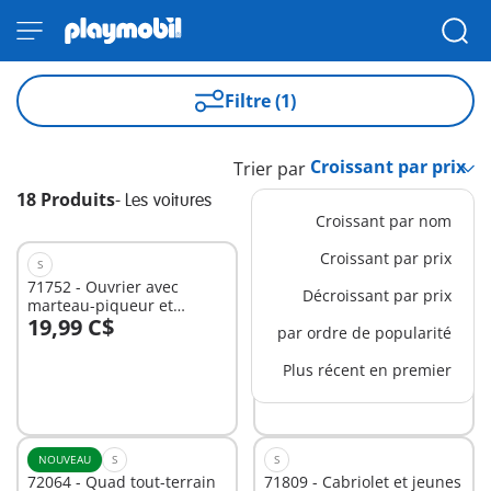
Filtre (1)
Trier par
18 Produits
-
Les voitures
Croissant par nom
Croissant par prix
S
M
71752 - Ouvrier avec
71734 - Mission spatiale
Décroissant par prix
marteau-piqueur et
19,99 C$
29,99 C$
signalisation
par ordre de popularité
Au panier
Au panier
Plus récent en premier
NOUVEAU
S
S
72064 - Quad tout-terrain
71809 - Cabriolet et jeunes