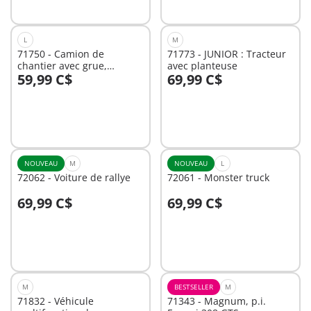
L
M
71750 - Camion de
71773 - JUNIOR : Tracteur
chantier avec grue,
avec planteuse
59,99 C$
69,99 C$
ouvrier, accessoires
Au panier
Au panier
NOUVEAU
M
NOUVEAU
L
72062 - Voiture de rallye
72061 - Monster truck
69,99 C$
69,99 C$
Au panier
Au panier
M
BESTSELLER
M
71832 - Véhicule
71343 - Magnum, p.i.