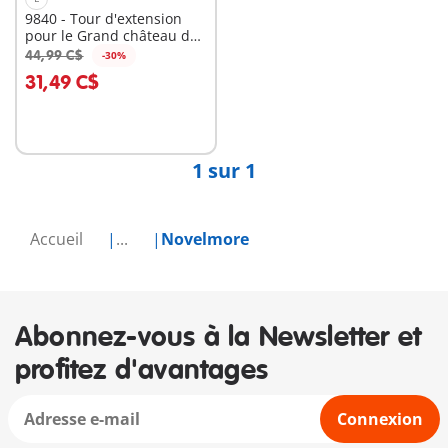
9840 - Tour d'extension
pour le Grand château des
Chevaliers Novelmore
44,99 C$
-30%
Au panier
31,49 C$
1 sur 1
Accueil
...
Novelmore
Abonnez-vous à la Newsletter et
profitez d'avantages
Connexion