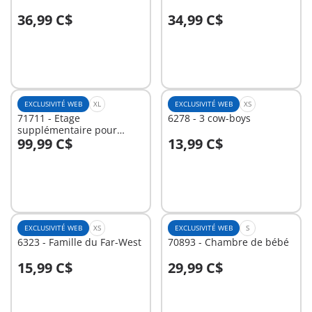
36,99 C$
34,99 C$
Au panier
Au panier
EXCLUSIVITÉ WEB
XL
EXCLUSIVITÉ WEB
XS
71711 - Etage
6278 - 3 cow-boys
supplémentaire pour
99,99 C$
13,99 C$
Maison Belle Epoque
Au panier
Au panier
EXCLUSIVITÉ WEB
XS
EXCLUSIVITÉ WEB
S
6323 - Famille du Far-West
70893 - Chambre de bébé
15,99 C$
29,99 C$
Au panier
Au panier