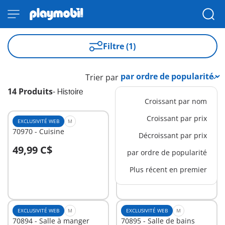
Filtre (1)
Trier par
14 Produits
-
Histoire
Croissant par nom
Croissant par prix
EXCLUSIVITÉ WEB
M
EXCLUSIVITÉ WEB
M
70970 - Cuisine
70971 - Chambre des
Décroissant par prix
parents
49,99 C$
39,99 C$
par ordre de popularité
Au panier
Au panier
Plus récent en premier
EXCLUSIVITÉ WEB
M
EXCLUSIVITÉ WEB
M
70894 - Salle à manger
70895 - Salle de bains