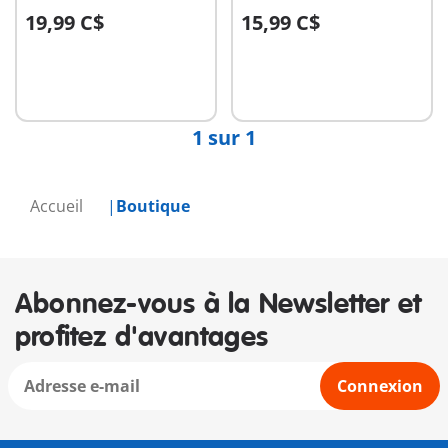
19,99 C$
15,99 C$
Au panier
Au panier
1 sur 1
Accueil
Boutique
Abonnez-vous à la Newsletter et
profitez d'avantages
Connexion