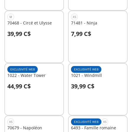
M
XS
70468 - Circé et Ulysse
71481 - Ninja
39,99 C$
7,99 C$
Au panier
Au panier
EXCLUSIVITÉ WEB
EXCLUSIVITÉ WEB
1022 - Water Tower
1021 - Windmill
44,99 C$
39,99 C$
Au panier
Au panier
XS
EXCLUSIVITÉ WEB
XS
70679 - Napoléon
6493 - Famille romaine