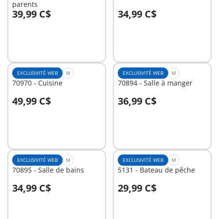
parents
39,99 C$
34,99 C$
Au panier
Au panier
EXCLUSIVITÉ WEB
M
EXCLUSIVITÉ WEB
M
70970 - Cuisine
70894 - Salle à manger
49,99 C$
36,99 C$
Au panier
Au panier
EXCLUSIVITÉ WEB
M
EXCLUSIVITÉ WEB
M
70895 - Salle de bains
5131 - Bateau de pêche
34,99 C$
29,99 C$
Au panier
Au panier