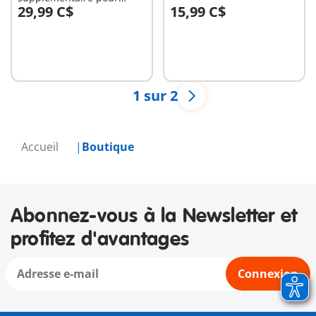
29,99 C$
15,99 C$
Caserne de pompiers
Au panier
Au panier
1 sur 2
Accueil
Boutique
Abonnez-vous à la Newsletter et
profitez d'avantages
Connexion