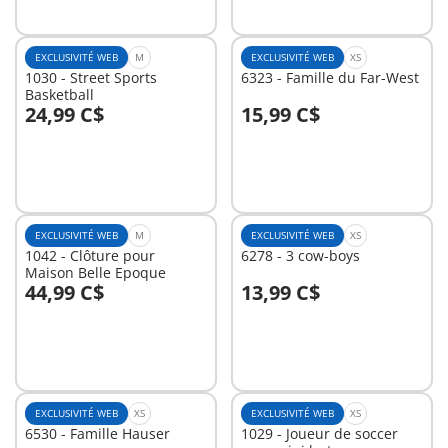
EXCLUSIVITÉ WEB
M
EXCLUSIVITÉ WEB
XS
1030 - Street Sports
6323 - Famille du Far-West
Basketball
24,99 C$
15,99 C$
Au panier
Au panier
EXCLUSIVITÉ WEB
M
EXCLUSIVITÉ WEB
XS
1042 - Clôture pour
6278 - 3 cow-boys
Maison Belle Epoque
44,99 C$
13,99 C$
Au panier
Au panier
EXCLUSIVITÉ WEB
XS
EXCLUSIVITÉ WEB
XS
6530 - Famille Hauser
1029 - Joueur de soccer