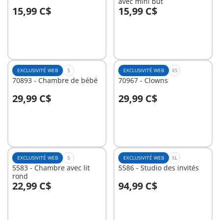
avec mini but
15,99 C$
15,99 C$
Au panier
Au panier
EXCLUSIVITÉ WEB
S
EXCLUSIVITÉ WEB
XS
70893 - Chambre de bébé
70967 - Clowns
29,99 C$
29,99 C$
Au panier
Au panier
EXCLUSIVITÉ WEB
S
EXCLUSIVITÉ WEB
XL
5583 - Chambre avec lit
5586 - Studio des invités
rond
22,99 C$
94,99 C$
Au panier
Au panier