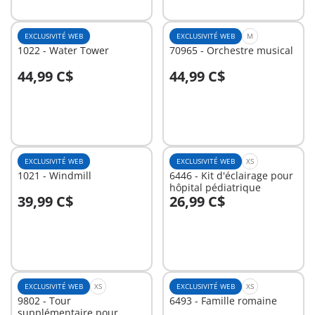
EXCLUSIVITÉ WEB
EXCLUSIVITÉ WEB
M
1022 - Water Tower
70965 - Orchestre musical
44,99 C$
44,99 C$
Au panier
Au panier
EXCLUSIVITÉ WEB
EXCLUSIVITÉ WEB
XS
1021 - Windmill
6446 - Kit d'éclairage pour
hôpital pédiatrique
39,99 C$
26,99 C$
Au panier
Au panier
EXCLUSIVITÉ WEB
XS
EXCLUSIVITÉ WEB
XS
9802 - Tour
6493 - Famille romaine
supplémentaire pour