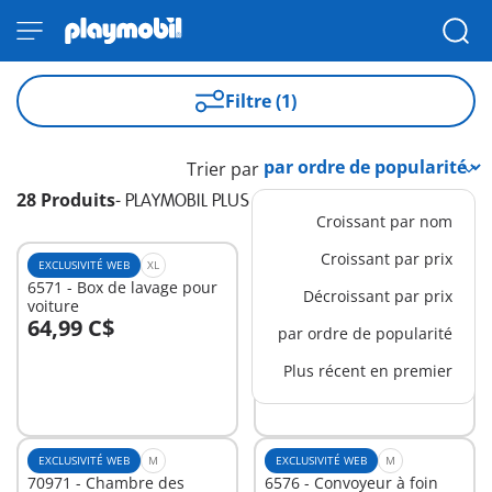
Filtre (1)
Trier par
28 Produits
-
PLAYMOBIL PLUS
Croissant par nom
Croissant par prix
EXCLUSIVITÉ WEB
XL
EXCLUSIVITÉ WEB
XL
6571 - Box de lavage pour
71711 - Etage
Décroissant par prix
voiture
supplémentaire pour
64,99 C$
99,99 C$
Maison Belle Epoque
par ordre de popularité
Au panier
Au panier
Plus récent en premier
EXCLUSIVITÉ WEB
M
EXCLUSIVITÉ WEB
M
70971 - Chambre des
6576 - Convoyeur à foin