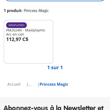
1 produit
-
Princess Magic
MAXIPLAYMO
PM2024N - Maxiplaymo
Arc-en-ciel
112,97 C$
Au panier
1 sur 1
Accueil
...
Princess Magic
Abonnez-vous à la Newsletter et