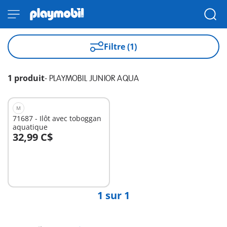
Filtre (1)
1 produit
-
PLAYMOBIL JUNIOR AQUA
M
71687 - Ilôt avec toboggan
aquatique
32,99 C$
Au panier
1 sur 1