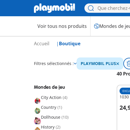
Voir tous nos produits
Mondes de je
Accueil
Boutique
Filtres sélectionnés :
PLAYMOBIL PLUS
40 Pr
Mondes de jeu
EXCL
1030 
City Action
(4)
24,
Country
(1)
A
Dollhouse
(10)
History
(2)