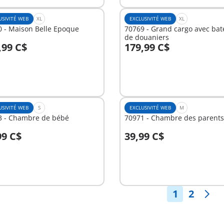
USIVITÉ WEB
XL
EXCLUSIVITÉ WEB
XL
 - Maison Belle Epoque
70769 - Grand cargo avec ba
de douaniers
,99 C$
179,99 C$
u panier
Non
disponible
USIVITÉ WEB
S
EXCLUSIVITÉ WEB
M
3 - Chambre de bébé
70971 - Chambre des parents
99 C$
39,99 C$
u panier
Au panier
1
2