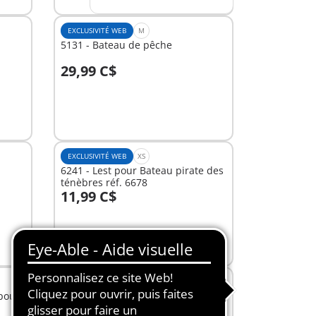
EXCLUSIVITÉ WEB
M
5131 - Bateau de pêche
29,99 C$
Au panier
EXCLUSIVITÉ WEB
XS
6241 - Lest pour Bateau pirate des
ténèbres réf. 6678
11,99 C$
Au panier
EXCLUSIVITÉ WEB
XS
pour
6278 - 3 cow-boys