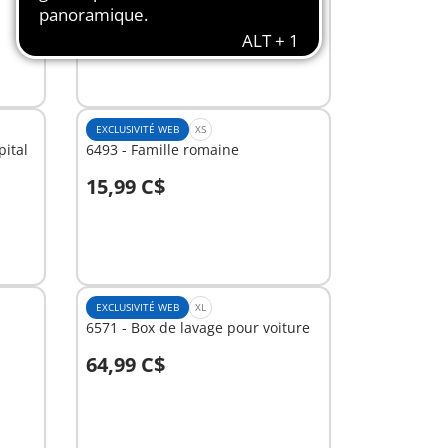
13,99 C$
Au panier
EXCLUSIVITÉ WEB
XS
pital
6493 - Famille romaine
15,99 C$
Au panier
EXCLUSIVITÉ WEB
XL
6571 - Box de lavage pour voiture
64,99 C$
Au panier