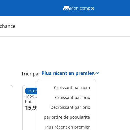
Mon compte
 chance
Trier par
Croissant par nom
EXCLUSIVITÉ WEB
XS
1029 - Joueur de soccer avec mini
Croissant par prix
but
15,99 C$
Décroissant par prix
Au panier
par ordre de popularité
Plus récent en premier