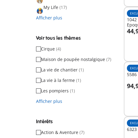
My Life
(17)
EXCL
Afficher plus
1042 
Epoq
44,
A
Voir tous les thèmes
Cirque
(4)
Maison de poupée nostalgique
(7)
EXCL
La vie de chantier
(1)
5586 
La vie à la ferme
(1)
94,
A
Les pompiers
(1)
Afficher plus
Intérêts
EXCL
6323 
Action & Aventure
(7)