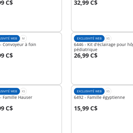
99 C$
32,99 C$
u panier
Au panier
USIVITÉ WEB
M
EXCLUSIVITÉ WEB
XS
- Convoyeur à foin
6446 - Kit d'éclairage pour hô
pédiatrique
99 C$
26,99 C$
u panier
Au panier
USIVITÉ WEB
XS
EXCLUSIVITÉ WEB
XS
- Famille Hauser
6492 - Famille égyptienne
99 C$
15,99 C$
u panier
Au panier