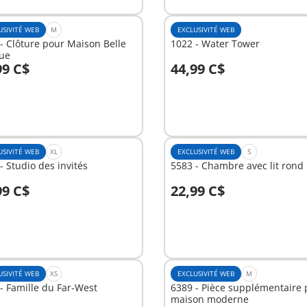
USIVITÉ WEB
M
EXCLUSIVITÉ WEB
- Clôture pour Maison Belle
1022 - Water Tower
ue
99 C$
44,99 C$
u panier
Au panier
USIVITÉ WEB
XL
EXCLUSIVITÉ WEB
S
- Studio des invités
5583 - Chambre avec lit rond
99 C$
22,99 C$
u panier
Au panier
USIVITÉ WEB
XS
EXCLUSIVITÉ WEB
M
- Famille du Far-West
6389 - Pièce supplémentaire 
maison moderne