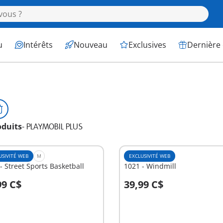
u
Intérêts
Nouveau
Exclusives
Dernière
oduits
-
PLAYMOBIL PLUS
USIVITÉ WEB
M
EXCLUSIVITÉ WEB
- Street Sports Basketball
1021 - Windmill
99 C$
39,99 C$
u panier
Au panier