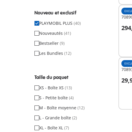
EXCL
Nouveau et exclusif
70890
PLAYMOBIL PLUS
(40)
294
A
Nouveautés
(41)
Bestseller
(9)
Les Bundles
(12)
EXCL
7089
Taille du paquet
29,
A
XS - Boîte XS
(13)
S - Petite boîte
(4)
M - Boîte moyenne
(12)
L - Grande boîte
(2)
XL - Boîte XL
(7)