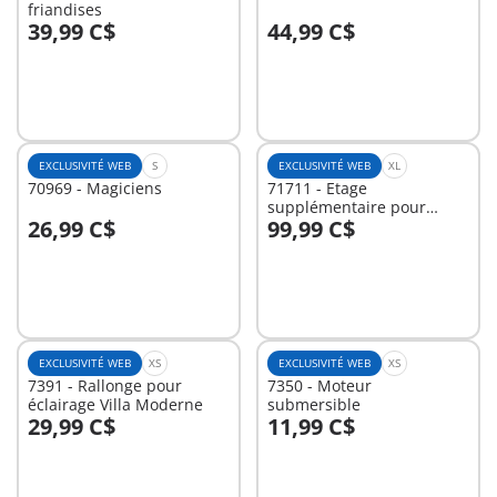
friandises
39,99 C$
44,99 C$
Au panier
Au panier
EXCLUSIVITÉ WEB
S
EXCLUSIVITÉ WEB
XL
70969 - Magiciens
71711 - Etage
supplémentaire pour
26,99 C$
99,99 C$
Maison Belle Epoque
Au panier
Au panier
EXCLUSIVITÉ WEB
XS
EXCLUSIVITÉ WEB
XS
7391 - Rallonge pour
7350 - Moteur
éclairage Villa Moderne
submersible
29,99 C$
11,99 C$
Au panier
Non