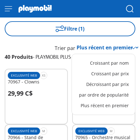
Filtre (1)
Trier par
40 Produits
-
PLAYMOBIL PLUS
Croissant par nom
Croissant par prix
EXCLUSIVITÉ WEB
XS
EXCLUSIVITÉ WEB
M
70967 - Clowns
70970 - Cuisine
Décroissant par prix
29,99 C$
49,99 C$
par ordre de popularité
Au panier
Au panier
Plus récent en premier
EXCLUSIVITÉ WEB
M
EXCLUSIVITÉ WEB
M
70966 - Stand de
70965 - Orchestre musical