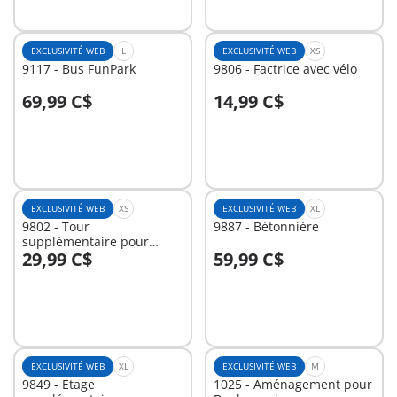
disponible
EXCLUSIVITÉ WEB
L
EXCLUSIVITÉ WEB
XS
9117 - Bus FunPark
9806 - Factrice avec vélo
69,99 C$
14,99 C$
Au panier
Au panier
EXCLUSIVITÉ WEB
XS
EXCLUSIVITÉ WEB
XL
9802 - Tour
9887 - Bétonnière
supplémentaire pour
29,99 C$
59,99 C$
Caserne de pompiers
Au panier
Au panier
EXCLUSIVITÉ WEB
XL
EXCLUSIVITÉ WEB
M
9849 - Etage
1025 - Aménagement pour