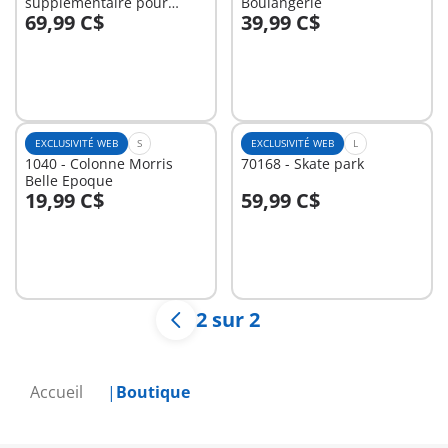
supplémentaire pour
Boulangerie
69,99 C$
39,99 C$
Grande maison
Au panier
Au panier
traditionnelle
EXCLUSIVITÉ WEB
S
EXCLUSIVITÉ WEB
L
1040 - Colonne Morris
70168 - Skate park
Belle Epoque
19,99 C$
59,99 C$
Au panier
Au panier
2 sur 2
Accueil
Boutique