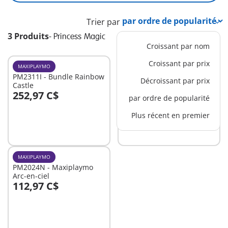
Trier par
3 Produits
-
Princess Magic
Croissant par nom
Croissant par prix
MAXIPLAYMO
M
PM2311I - Bundle Rainbow
70107 - Valisette
Décroissant par prix
Castle
Princesses avec licorne
252,97 C$
26,99 C$
par ordre de popularité
Au panier
Au panier
Plus récent en premier
MAXIPLAYMO
PM2024N - Maxiplaymo
Arc-en-ciel
112,97 C$
Au panier