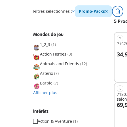
Filtres sélectionnés :
Promo-Packs
5 Pro
Mondes de jeu
M
71578
1_2_3
(1)
34,
Action Heroes
(3)
A
Animals and Friends
(12)
Asterix
(7)
Barbie
(7)
L
Afficher plus
71807
salon
69,
A
Intérêts
Action & Aventure
(1)