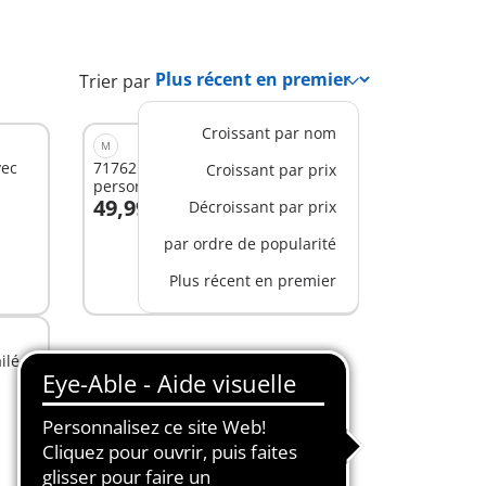
Trier par
Croissant par nom
M
vec
71762 - Jardin asiatique avec deux
Croissant par prix
personnages et pandas
49,99 C$
Décroissant par prix
Au panier
par ordre de popularité
Plus récent en premier
ilé,