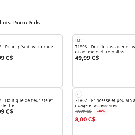
duits
-
Promo-Packs
M
 - Robot géant avec drone
71808 - Duo de cascadeurs a
quad, moto et tremplins
99 C$
49,99 C$
u panier
Au panier
XS
 - Boutique de fleuriste et
71802 - Princesse et poulain a
 de thé
nuage et accessoires
99 C$
19,99 C$
-60%
u panier
Au panier
8,00 C$