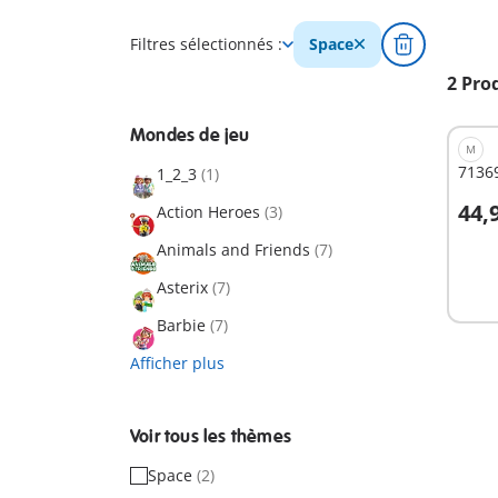
Filtres sélectionnés :
Space
2 Pro
Mondes de jeu
M
71369
1_2_3
(1)
44,
Action Heroes
(3)
A
Animals and Friends
(7)
Asterix
(7)
Barbie
(7)
Afficher plus
Voir tous les thèmes
Space
(2)