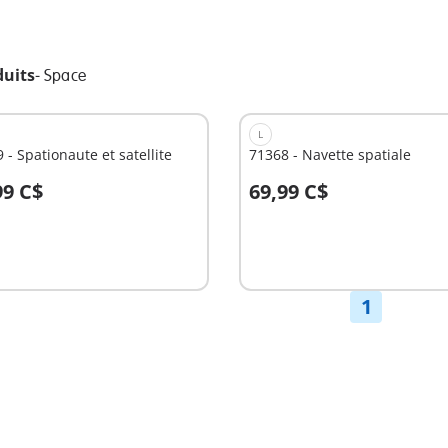
duits
-
Space
L
 - Spationaute et satellite
71368 - Navette spatiale
99 C$
69,99 C$
u panier
Au panier
1