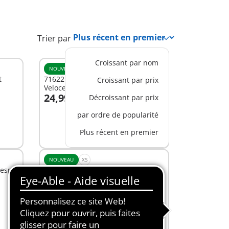
Trier par
Croissant par nom
NOUVEAU
t
71622 - 1969 Vespa 150 Sprint
Croissant par prix
Veloce, bleu
24,99 C$
Décroissant par prix
Au panier
par ordre de popularité
Plus récent en premier
NOUVEAU
XS
Vespa
72284 - 80ème Anniversaire Vespa
: Style iconique
29,99 C$
Non
disponible