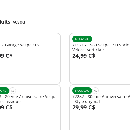
duits
-
Vespa
NOUVEAU
 - Garage Vespa 60s
71621 - 1969 Vespa 150 Sprin
Veloce, vert clair
99 C$
24,99 C$
u panier
Au panier
VEAU
XS
NOUVEAU
XS
3 - 80ème Anniversaire Vespa
72282 - 80ème Anniversaire 
le classique
: Style original
99 C$
29,99 C$
u panier
Au panier