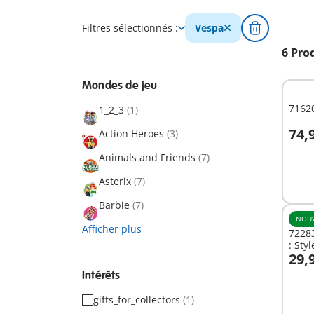
Filtres sélectionnés :
Vespa
6 Pro
Mondes de jeu
71620
1_2_3
(1)
74,
Action Heroes
(3)
A
Animals and Friends
(7)
Asterix
(7)
Barbie
(7)
NOU
Afficher plus
7228
: Sty
29,
A
Intérêts
gifts_for_collectors
(1)