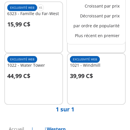
Croissant par prix
EXCLUSIVITÉ WEB
XS
EXCLUSIVITÉ WEB
XS
6323 - Famille du Far-West
6278 - 3 cow-boys
Décroissant par prix
15,99 C$
13,99 C$
par ordre de popularité
Au panier
Au panier
Plus récent en premier
EXCLUSIVITÉ WEB
EXCLUSIVITÉ WEB
1022 - Water Tower
1021 - Windmill
44,99 C$
39,99 C$
Au panier
Au panier
1 sur 1
Accueil
...
Western