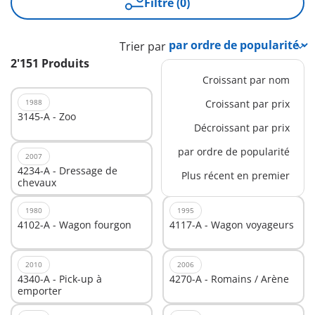
Filtre (0)
Trier par
2'151 Produits
Croissant par nom
1988
2006
Croissant par prix
3145-A - Zoo
4131-A - Superset bergers
Décroissant par prix
/ pâture / animaux
par ordre de popularité
2007
2007
4234-A - Dressage de
4135-A - SuperSet
Plus récent en premier
chevaux
Entrepôt
1980
1995
4102-A - Wagon fourgon
4117-A - Wagon voyageurs
2010
2006
4340-A - Pick-up à
4270-A - Romains / Arène
emporter