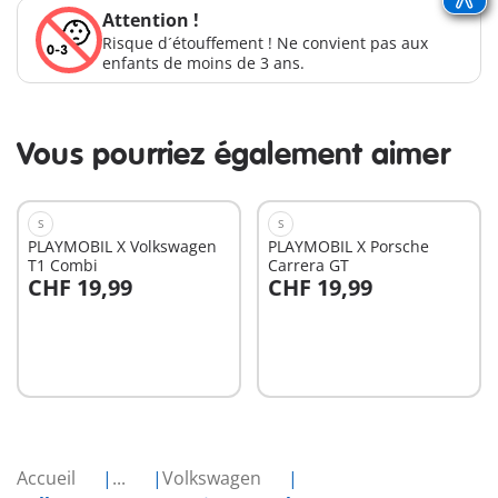
Attention !
Risque d´étouffement ! Ne convient pas aux
enfants de moins de 3 ans.
Vous pourriez également aimer
S
S
PLAYMOBIL X Volkswagen
PLAYMOBIL X Porsche
T1 Combi
Carrera GT
CHF 19,99
CHF 19,99
Au panier
Au panier
Accueil
...
Volkswagen