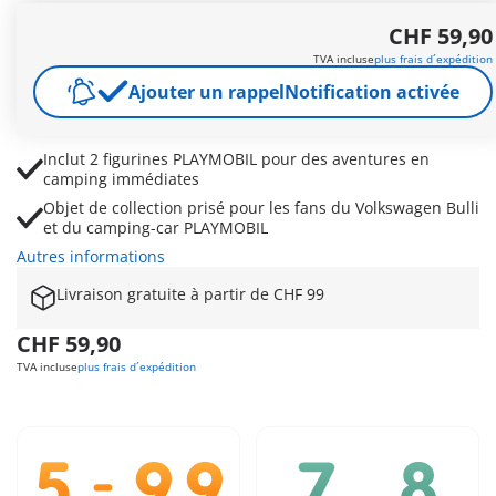
PLAYMOBIL Volkswagen T1 Camping Bus (71519) en
CHF 59,90
Édition Bleue exclusive avec l’iconique design du Bulli
Intérieur riche en détails avec mini-cuisine, table pliante
TVA incluse
plus frais d´expédition
et banquette convertible en surface de couchage
Ajouter un rappel
Notification activée
Toit amovible et portes ouvrantes pour un jeu varié avec
le van VW PLAYMOBIL
Inclut 2 figurines PLAYMOBIL pour des aventures en
camping immédiates
Objet de collection prisé pour les fans du Volkswagen Bulli
et du camping-car PLAYMOBIL
Autres informations
Livraison gratuite à partir de CHF 99
CHF 59,90
TVA incluse
plus frais d´expédition