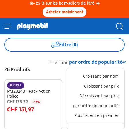
☀️- 25 % sur les best-sellers de l'été ☀️
Achetez maintenant
Filtre (0)
Trier par
26 Produits
Croissant par nom
BUNDLE
BUNDLE
Croissant par prix
PM2024B - Pack Action
PM2018A - Bundle Maison
Décroissant par prix
Police
Belle Epoque
CHF 178,79
CHF 317,20
-15%
-15%
Au panier
Au panier
par ordre de popularité
CHF 151,97
CHF 269,62
Plus récent en premier