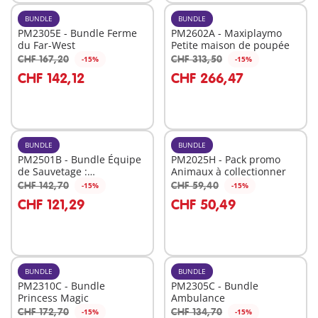
BUNDLE
BUNDLE
PM2305E - Bundle Ferme
PM2602A - Maxiplaymo
du Far-West
Petite maison de poupée
CHF 167,20
CHF 313,50
-15%
-15%
Au panier
Au panier
CHF 142,12
CHF 266,47
BUNDLE
BUNDLE
PM2501B - Bundle Équipe
PM2025H - Pack promo
de Sauvetage :
Animaux à collectionner
Interventions Express
CHF 142,70
CHF 59,40
-15%
-15%
Au panier
Au panier
CHF 121,29
CHF 50,49
BUNDLE
BUNDLE
PM2310C - Bundle
PM2305C - Bundle
Princess Magic
Ambulance
CHF 172,70
CHF 134,70
-15%
-15%