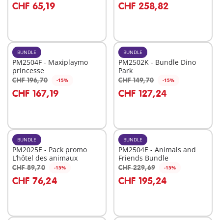
CHF 65,19
CHF 258,82
BUNDLE
BUNDLE
PM2504F - Maxiplaymo
PM2502K - Bundle Dino
princesse
Park
CHF 196,70
CHF 149,70
-15%
-15%
Au panier
Au panier
CHF 167,19
CHF 127,24
BUNDLE
BUNDLE
PM2025E - Pack promo
PM2504E - Animals and
L’hôtel des animaux
Friends Bundle
CHF 89,70
CHF 229,69
-15%
-15%
Au panier
Au panier
CHF 76,24
CHF 195,24