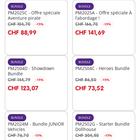
BUNDLE
BUNDLE
PM2025C - Offre spéciale
PM2025A - Offre spéciale À
Aventure pirate
l’abordage !
CHF 104,70
CHF 166,70
-15%
-15%
Au panier
Au panier
CHF 88,99
CHF 141,69
BUNDLE
BUNDLE
PM2504D - Showdown
PM2504C - Heroes Bundle
Bundle
CHF 144,79
CHF 86,50
-15%
-15%
Au panier
Au panier
CHF 123,07
CHF 73,52
BUNDLE
BUNDLE
PM2024M - Bundle JUNIOR
PM2502G - Starter Bundle
Vehicles
Dollhouse
CHF 76,70
CHF 304,50
-15%
-15%
Au panier
Au panier