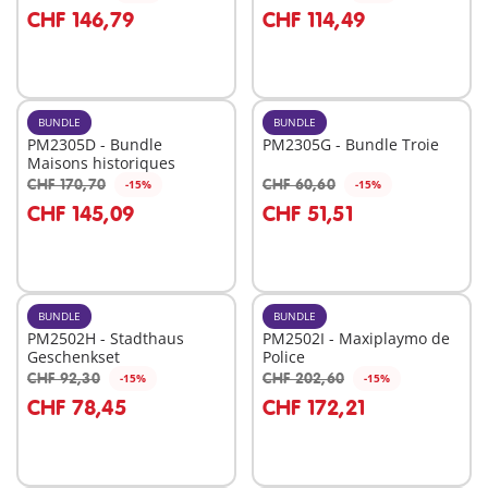
Au panier
Au panier
CHF 146,79
CHF 114,49
BUNDLE
BUNDLE
PM2305D - Bundle
PM2305G - Bundle Troie
Maisons historiques
CHF 170,70
CHF 60,60
-15%
-15%
Au panier
CHF 145,09
CHF 51,51
Non
disponible
BUNDLE
BUNDLE
PM2502H - Stadthaus
PM2502I - Maxiplaymo de
Geschenkset
Police
CHF 92,30
CHF 202,60
-15%
-15%
Au panier
Au panier
CHF 78,45
CHF 172,21