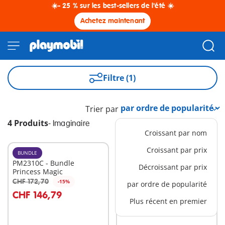
☀️- 25 % sur les best-sellers de l'été ☀️
Achetez maintenant
Filtre (1)
Trier par
4 Produits
-
Imaginaire
Croissant par nom
Croissant par prix
BUNDLE
BUNDLE
PM2310C - Bundle
PM2504D - Showdown
Décroissant par prix
Princess Magic
Bundle
CHF 172,70
CHF 144,79
-15%
-15%
par ordre de popularité
Au panier
Au panier
CHF 146,79
CHF 123,07
Plus récent en premier