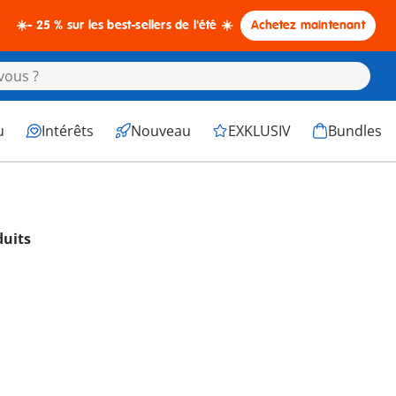
☀️- 25 % sur les best-sellers de l'été ☀️
Achetez maintenant
u
Intérêts
Nouveau
EXKLUSIV
Bundles
duits