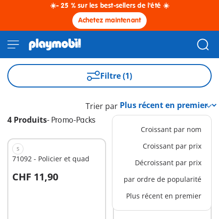
☀️- 25 % sur les best-sellers de l'été ☀️
Achetez maintenant
Filtre (1)
Trier par
4 Produits
-
Promo-Packs
Croissant par nom
Croissant par prix
S
S
71092 - Policier et quad
71040 - Sauveteur en mer
Décroissant par prix
et quad
CHF 11,90
CHF 11,90
par ordre de popularité
Au panier
Au panier
Plus récent en premier