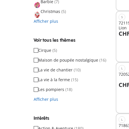
Barbie
(7)
Christmas
(5)
S
Afficher plus
72119
Lion
CHF
A
Voir tous les thèmes
Cirque
(5)
Maison de poupée nostalgique
(16)
L
La vie de chantier
(10)
72052
La vie à la ferme
(15)
CHF
A
Les pompiers
(18)
Afficher plus
Intérêts
L
71863
Action & Aventure
(180)