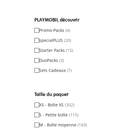
PLAYMOBIL découvrir
Promo-Packs
(4)
specialPLUS
(20)
Starter Packs
(15)
DuoPacks
(3)
Sets Cadeaux
(7)
Taille du paquet
XS - Boîte XS
(302)
S - Petite boîte
(115)
M - Boîte moyenne
(169)