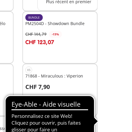
Plus récent en premier
BUNDLE
élo
PM2504D - Showdown Bundle
CHF 144,79
-15%
Au panier
CHF 123,07
XS
71868 - Miraculous : Viperion
CHF 7,90
Au panier
XS
esse &
71879 - Fête des morts mexicaine