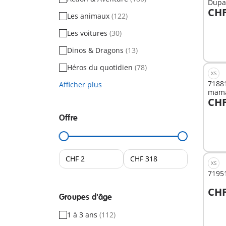
Dupa
CHF
Les animaux
(122)
A
Les voitures
(30)
Dinos & Dragons
(13)
Héros du quotidien
(78)
XS
71881
Afficher plus
mama
CHF
A
Offre
XS
71951
CHF
Groupes d'âge
A
1 à 3 ans
(112)