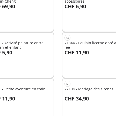
in-Cheng
accessoires
 69,90
CHF 6,90
u panier
Au panier
XS
 - Activité peinture entre
71844 - Poulain licorne doré 
n et enfant
fée
 5,90
CHF 11,90
u panier
Au panier
M
 - Petite aventure en train
72104 - Mariage des sirènes
 11,90
CHF 34,90
u panier
Au panier