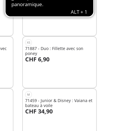
CHF 5,90
Au panier
XS
avec
71887 - Duo : Fillette avec son
poney
CHF 6,90
Au panier
M
71459 - Junior & Disney : Vaiana et
bateau à voile
CHF 34,90
Au panier