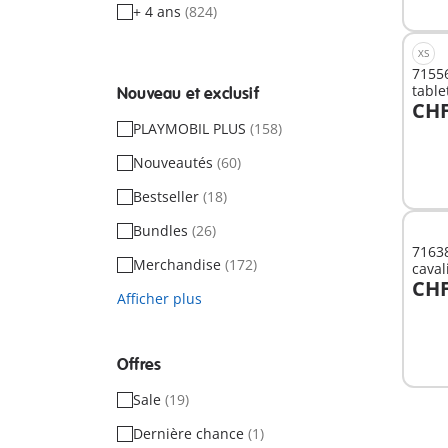
+ 4 ans
(824)
XS
71556
table
Nouveau et exclusif
CHF
A
PLAYMOBIL PLUS
(158)
Nouveautés
(60)
Bestseller
(18)
Bundles
(26)
71638
Merchandise
(172)
caval
CHF
Afficher plus
A
Offres
Sale
(19)
Dernière chance
(1)