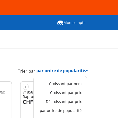
Mon compte
Trier par
Croissant par nom
S
vec
71858 - PLAYMOBIL X Ford F-150
Croissant par prix
Raptor
CHF 19,99
Décroissant par prix
Au panier
par ordre de popularité