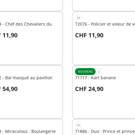
XS
 - Chef des Chevaliers du
72076 - Policier et voleur de v
 11,90
CHF 11,90
u panier
Au panier
NOUVEAU
S
 - Bal masqué au pavillon
71717 - Kart banane
 54,90
CHF 24,90
u panier
Au panier
XS
 - Miraculous : Boulangerie
71886 - Duo : Prince et princ