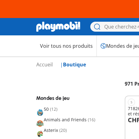
Voir tous nos produits
Mondes de je
Accueil
Boutique
971 P
Mondes de jeu
S
7182
50
(12)
et ré
CHF
Animals and Friends
(16)
A
Asterix
(20)