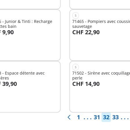
S
 - Junior & Tinti : Recharge
71465 - Pompiers avec coussi
ttes bain
sauvetage
 9,90
CHF 22,90
u panier
Au panier
S
 - Espace détente avec
71502 - Sirène avec coquillag
ières
perle
 39,90
CHF 14,90
u panier
Au panier
1
. . .
31
32
33
. . .