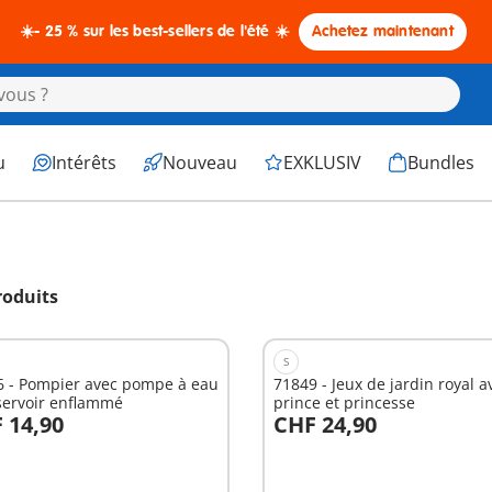
☀️- 25 % sur les best-sellers de l'été ☀️
Achetez maintenant
u
Intérêts
Nouveau
EXKLUSIV
Bundles
roduits
S
6 - Pompier avec pompe à eau
71849 - Jeux de jardin royal a
servoir enflammé
prince et princesse
 14,90
CHF 24,90
u panier
Au panier