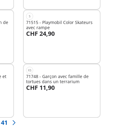
S
n de
71515 - Playmobil Color Skateurs
avec rampe
CHF 24,90
Au panier
XS
e et
71748 - Garçon avec famille de
tortues dans un terrarium
CHF 11,90
Au panier
41