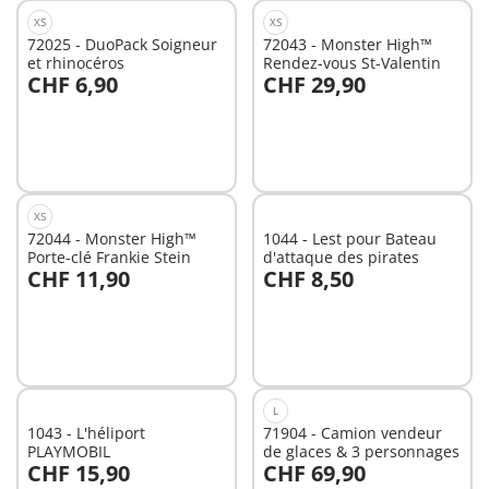
XS
XS
72025 - DuoPack Soigneur
72043 - Monster High™
et rhinocéros
Rendez-vous St-Valentin
CHF 6,90
CHF 29,90
Au panier
Au panier
XS
72044 - Monster High™
1044 - Lest pour Bateau
Porte-clé Frankie Stein
d'attaque des pirates
CHF 11,90
CHF 8,50
Au panier
Au panier
L
1043 - L'héliport
71904 - Camion vendeur
PLAYMOBIL
de glaces & 3 personnages
CHF 15,90
CHF 69,90
Au panier
Au panier