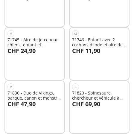
Au panier
Au panier
M
XS
71745 - Aire de jeux pour
71746 - Enfant avec 2
chiens, enfant et
cochons d'Inde et aire de
CHF 24,90
CHF 11,90
éducatrice
jeux
Au panier
Au panier
M
L
71830 - Duo de Vikings,
71820 - Spinosaure,
barque, canon et monstre
chercheur et véhicule à
CHF 47,90
CHF 69,90
marin
grue pivotante
Au panier
Au panier