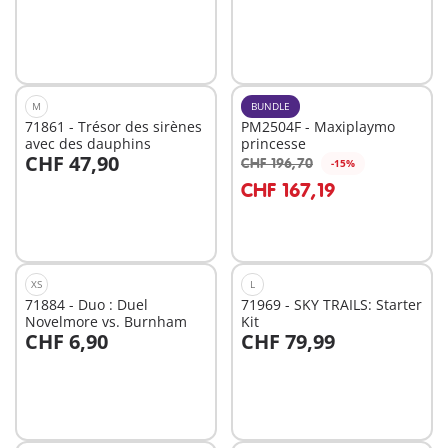
M
BUNDLE
71861 - Trésor des sirènes
PM2504F - Maxiplaymo
avec des dauphins
princesse
CHF 47,90
CHF 196,70
-15%
Au panier
Au panier
CHF 167,19
XS
L
71884 - Duo : Duel
71969 - SKY TRAILS: Starter
Novelmore vs. Burnham
Kit
CHF 6,90
CHF 79,99
Au panier
Au panier