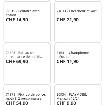
71619 - Pédiatre avec
71633 - Chercheur et kart
enfant
CHF 14,90
CHF 21,90
Au panier
Au panier
71623 - Bateau de
71641 - Championne
surveillance des récifs
d'équitation
CHF 69,90
CHF 11,90
coralliens
Au panier
Au panier
M
71875 - Pick-up de police,
80934 - PLAYMOBIL-
moto & 2 personnages
Magazin 12/24
CHF 54,90
CHF 9,90