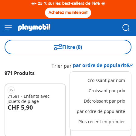
☀️- 25 % sur les best-sellers de l'été ☀️
Achetez maintenant
Filtre (0)
Trier par
971 Produits
Croissant par nom
XS
XS
Croissant par prix
71581 - Enfants avec
71516 - Playmobil Color
Décroissant par prix
jouets de plage
Joueur de basket
CHF 5,90
CHF 11,90
Au panier
Au panier
par ordre de popularité
Plus récent en premier