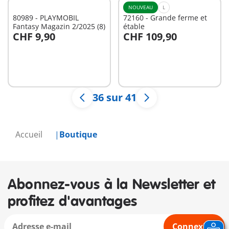
NOUVEAU
L
80989 - PLAYMOBIL
72160 - Grande ferme et
Fantasy Magazin 2/2025 (8)
étable
CHF 9,90
CHF 109,90
Au panier
Au panier
36 sur 41
Accueil
Boutique
Abonnez-vous à la Newsletter et
profitez d'avantages
Connexion