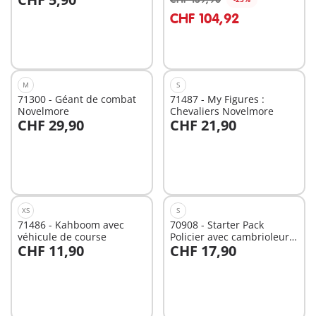
CHF 104,92
Non
Non
disponible
disponible
M
S
71300 - Géant de combat
71487 - My Figures :
Novelmore
Chevaliers Novelmore
CHF 29,90
CHF 21,90
Non
Non
disponible
disponible
XS
S
71486 - Kahboom avec
70908 - Starter Pack
véhicule de course
Policier avec cambrioleur
CHF 11,90
CHF 17,90
de coffre-fort
Non
Non
disponible
disponible