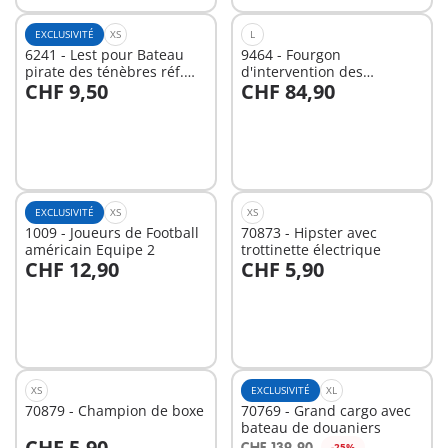
EXCLUSIVITÉ
XS
L
6241 - Lest pour Bateau
9464 - Fourgon
pirate des ténèbres réf.
d'intervention des
CHF 9,50
CHF 84,90
6678
pompiers
Non
Non
disponible
disponible
EXCLUSIVITÉ
XS
XS
1009 - Joueurs de Football
70873 - Hipster avec
américain Equipe 2
trottinette électrique
CHF 12,90
CHF 5,90
Non
Non
disponible
disponible
XS
EXCLUSIVITÉ
XL
70879 - Champion de boxe
70769 - Grand cargo avec
bateau de douaniers
CHF 5,90
CHF 139,90
-25%