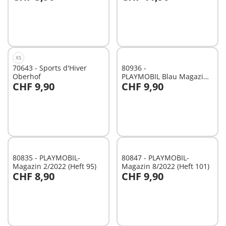
Non
Non
disponible
disponible
XS
70643 - Sports d'Hiver
80936 -
Oberhof
PLAYMOBIL Blau Magazin 5/20
CHF 9,90
CHF 9,90
(14)
Au panier
Au panier
80835 - PLAYMOBIL-
80847 - PLAYMOBIL-
Magazin 2/2022 (Heft 95)
Magazin 8/2022 (Heft 101)
CHF 8,90
CHF 9,90
Non
Non
disponible
disponible