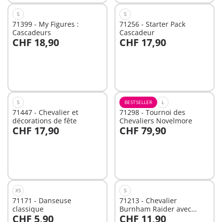
S
S
71399 - My Figures :
71256 - Starter Pack
Cascadeurs
Cascadeur
CHF 18,90
CHF 17,90
Non
Non
disponible
disponible
S
BESTSELLER
L
71447 - Chevalier et
71298 - Tournoi des
décorations de fête
Chevaliers Novelmore
CHF 17,90
CHF 79,90
Non
Non
disponible
disponible
XS
S
71171 - Danseuse
71213 - Chevalier
classique
Burnham Raider avec
CHF 5,90
CHF 11,90
cheval de feu