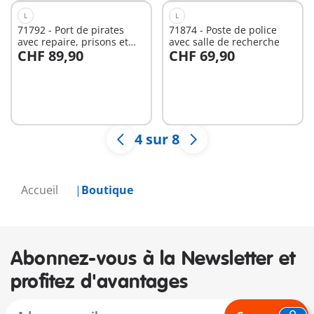
L
L
71792 - Port de pirates
71874 - Poste de police
avec repaire, prisons et
avec salle de recherche
CHF 89,90
CHF 69,90
canon
Au panier
Au panier
4 sur 8
Accueil
Boutique
Abonnez-vous à la Newsletter et
profitez d'avantages