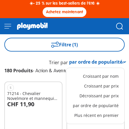
☀️- 25 % sur les best-sellers de l'été ☀️
Achetez maintenant
Filtre (1)
Trier par
180 Produits
-
Action & Aventure
Croissant par nom
Croissant par prix
S
EXCLUSIVITÉ
M
71214 - Chevalier
70772 - Chariot élévateur
Décroissant par prix
Novelmore et mannequin
avec cargaison
CHF 11,90
CHF 39,90
d'entrainement
par ordre de popularité
Plus récent en premier
Non
Non
disponible
disponible