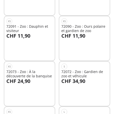
XS
XS
72091 - Zoo : Dauphin et
72090 - Zoo : Ours polaire
visiteur
et gardien de zoo
CHF 11,90
CHF 11,90
Au panier
Au panier
XS
S
72073 - Zoo : À la
72072 - Zoo : Gardien de
découverte de la banquise
zoo et véhicule
CHF 24,90
CHF 34,90
Au panier
Au panier
XS
L