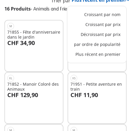
Trier par
16 Produits
-
Animals and Friends
Croissant par nom
Croissant par prix
M
S
71855 - Fête d'anniversaire
71950 - L'heure du bain
Décroissant par prix
dans le jardin
des animaux
CHF 34,90
CHF 24,90
par ordre de popularité
Au panier
Au panier
Plus récent en premier
XL
XS
71852 - Manoir Coloré des
71951 - Petite aventure en
Animaux
train
CHF 129,90
CHF 11,90
Au panier
Au panier
M
M