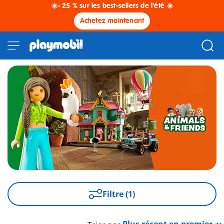
☀️- 25 % sur les best-sellers de l'été ☀️
Achetez maintenant
Filtre (1)