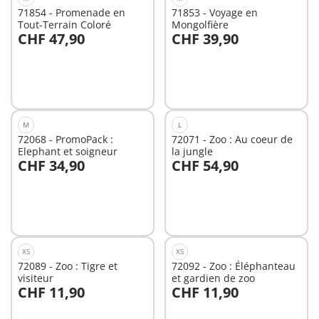
71854 - Promenade en
71853 - Voyage en
Tout-Terrain Coloré
Mongolfière
CHF 47,90
CHF 39,90
Au panier
Au panier
M
L
72068 - PromoPack :
72071 - Zoo : Au coeur de
Elephant et soigneur
la jungle
CHF 34,90
CHF 54,90
Au panier
Au panier
XS
XS
72089 - Zoo : Tigre et
72092 - Zoo : Éléphanteau
visiteur
et gardien de zoo
CHF 11,90
CHF 11,90
Au panier
Au panier