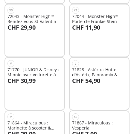
XS
XS
72043 - Monster High™
72044 - Monster High™
Rendez-vous St-Valentin
Porte-clé Frankie Stein
CHF 29,90
CHF 11,90
Au panier
Au panier
M
L
71770 - JUNIOR & Disney :
71828 - Astérix : Hutte
Minnie avec voiturette à
d'Astérix, Panoramix &
CHF 30,99
CHF 54,90
fruits
accessoires
Au panier
Au panier
M
XS
71864 - Miraculous :
71867 - Miraculous :
Marinette à scooter &
Vesperia
CHF 29,90
CHF 7,90
Kagami