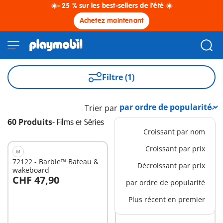
☀️- 25 % sur les best-sellers de l'été ☀️
Achetez maintenant
Filtre (1)
Trier par
60 Produits
-
Films et Séries
Croissant par nom
Croissant par prix
M
XL
72122 - Barbie™ Bateau &
71457 - Junior & Disney :
Décroissant par prix
wakeboard
Château de Cendrillon
CHF 47,90
CHF 79,90
par ordre de popularité
Au panier
Au panier
Plus récent en premier