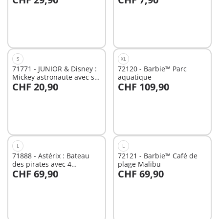
Au panier
Au panier
S
XL
71771 - JUNIOR & Disney :
72120 - Barbie™ Parc
Mickey astronaute avec sa
aquatique
CHF 20,90
CHF 109,90
fusée
Au panier
Au panier
L
L
71888 - Astérix : Bateau
72121 - Barbie™ Café de
des pirates avec 4
plage Malibu
CHF 69,90
CHF 69,90
personnages
Non
Non
disponible
disponible