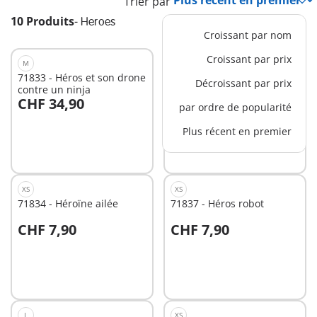
Trier par
10 Produits
-
Heroes
Croissant par nom
Croissant par prix
M
M
71833 - Héros et son drone
71832 - Véhicule
Décroissant par prix
contre un ninja
multifonction de super-
CHF 34,90
CHF 54,90
héros
par ordre de popularité
Au panier
Au panier
Plus récent en premier
XS
XS
71834 - Héroïne ailée
71837 - Héros robot
CHF 7,90
CHF 7,90
Au panier
Au panier
L
XS