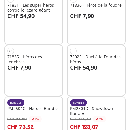
71831 - Les super-héros
71836 - Héros de la foudre
contre le lézard géant
CHF 54,90
CHF 7,90
Au panier
Au panier
XS
L
71835 - Héros des
72022 - Duel à la Tour des
ténèbres
héros
CHF 7,90
CHF 54,90
Au panier
Au panier
BUNDLE
BUNDLE
PM2504C - Heroes Bundle
PM2504D - Showdown
Bundle
CHF 86,50
CHF 144,79
-15%
-15%
Au panier
Au panier
CHF 73,52
CHF 123,07