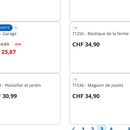
USIVITÉ
M
M
- Garage
71250 - Boutique de la ferme
CHF 34,90
34,50
-25%
u panier
Au panier
 25,87
M
 - Poulailler et jardin
71536 - Magasin de jouets
 30,99
CHF 34,90
u panier
Au panier
1
2
3
4
. . .