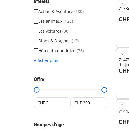
Intérêts
L
7153
Action & Aventure
(180)
CHF
Les animaux
(122)
A
Les voitures
(30)
Dinos & Dragons
(13)
Héros du quotidien
(78)
S
71475
Afficher plus
de je
CHF
A
Offre
M
71443
CHF
Groupes d'âge
A