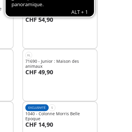
L
e
71681 - Junior : Arche de Noé
transportable
CHF 54,90
Au panier
XL
71690 - Junior : Maison des
animaux
CHF 49,90
Au panier
EXCLUSIVITÉ
S
1040 - Colonne Morris Belle
Epoque
CHF 14,90
Au panier