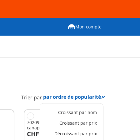
Mon compte
Trier par
Croissant par nom
S
70209 - Chambre d'enfant avec
Croissant par prix
canapé-lit
CHF 19,90
Décroissant par prix
Au panier