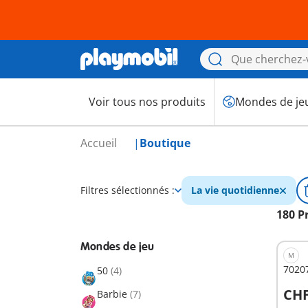
Voir tous nos produits
Mondes de je
Accueil
Boutique
Filtres sélectionnés :
La vie quotidienne
180 P
Mondes de jeu
M
70207
50
(4)
CHF
Barbie
(7)
A