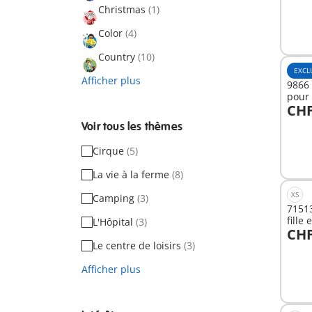
Christmas
(1)
Color
(4)
Country
(10)
EXCL
Afficher plus
9866
pour
CHF
A
Voir tous les thèmes
Cirque
(5)
La vie à la ferme
(8)
XS
Camping
(3)
71513
fille
L'Hôpital
(3)
CHF
A
Le centre de loisirs
(3)
Afficher plus