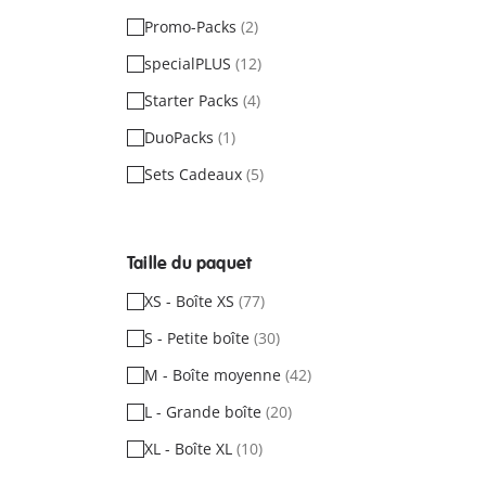
Promo-Packs
(2)
specialPLUS
(12)
Starter Packs
(4)
DuoPacks
(1)
Sets Cadeaux
(5)
Taille du paquet
XS - Boîte XS
(77)
S - Petite boîte
(30)
M - Boîte moyenne
(42)
L - Grande boîte
(20)
XL - Boîte XL
(10)