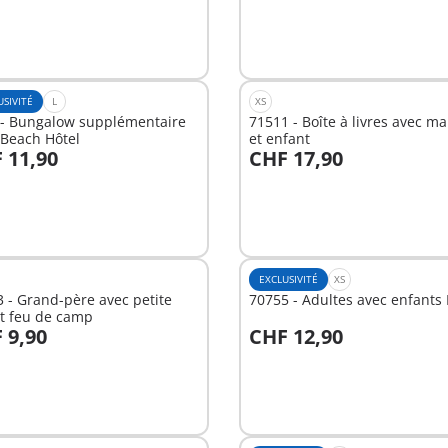
USIVITÉ
L
XS
 - Bungalow supplémentaire
71511 - Boîte à livres avec 
 Beach Hôtel
et enfant
 11,90
CHF 17,90
u panier
Au panier
EXCLUSIVITÉ
XS
 - Grand-père avec petite
70755 - Adultes avec enfants 
 et feu de camp
 9,90
CHF 12,90
u panier
Au panier