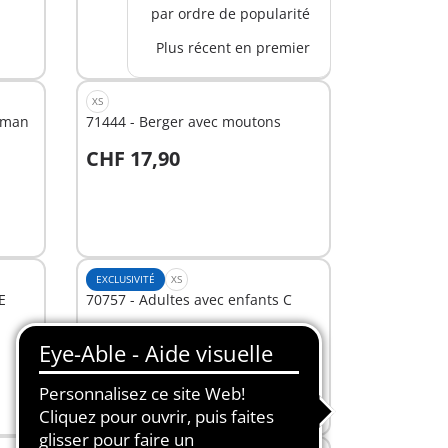
par ordre de popularité
Plus récent en premier
XS
maman
71444 - Berger avec moutons
CHF 17,90
Au panier
EXCLUSIVITÉ
XS
E
70757 - Adultes avec enfants C
CHF 12,90
Au panier