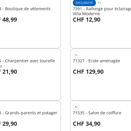
EXCLUSIVITÉ
XS
4 - Boutique de vêtements
7391 - Rallonge pour éclairag
Villa Moderne
 48,99
CHF 12,90
u panier
Au panier
XL
 - Charpentier avec tourelle
71327 - Ecole aménagée
u
 21,90
CHF 129,90
u panier
Au panier
M
 - Grands-parents et potager
71535 - Salon de coiffure
 29,90
CHF 34,90
u panier
Au panier