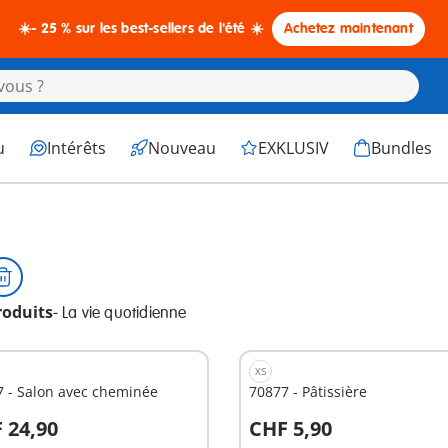
☀️- 25 % sur les best-sellers de l'été ☀️
Achetez maintenant
u
Intérêts
Nouveau
EXKLUSIV
Bundles
roduits
-
La vie quotidienne
XS
 - Salon avec cheminée
70877 - Pâtissière
 24,90
CHF 5,90
u panier
Au panier