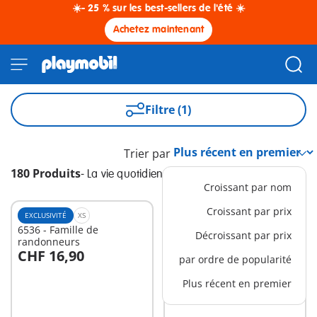
☀️- 25 % sur les best-sellers de l'été ☀️
Achetez maintenant
Filtre (1)
Trier par
180 Produits
-
La vie quotidienne
Croissant par nom
Croissant par prix
EXCLUSIVITÉ
XS
EXCLUSIVITÉ
XS
6536 - Famille de
6557 - Aménagement pour
Décroissant par prix
randonneurs
buanderie
CHF 16,90
CHF 14,90
par ordre de popularité
Au panier
Au panier
Plus récent en premier