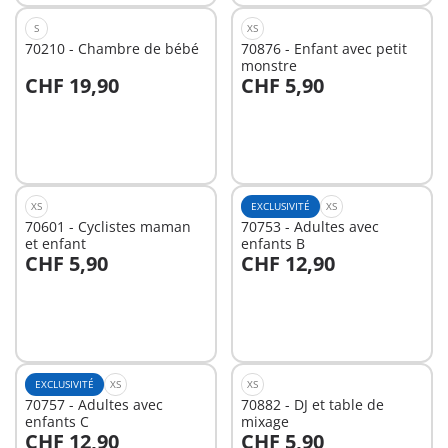
S
XS
70210 - Chambre de bébé
70876 - Enfant avec petit
monstre
CHF 19,90
CHF 5,90
Au panier
Non
disponible
XS
EXCLUSIVITÉ
XS
70601 - Cyclistes maman
70753 - Adultes avec
et enfant
enfants B
CHF 5,90
CHF 12,90
Au panier
Non
disponible
EXCLUSIVITÉ
XS
XS
70757 - Adultes avec
70882 - DJ et table de
enfants C
mixage
CHF 12,90
CHF 5,90