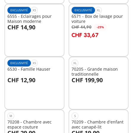
EXCLUSIVITÉ
XS
EXCLUSIVITÉ
XL
6555 - Eclairages pour
6571 - Box de lavage pour
Maison moderne
voiture
CHF 14,90
CHF 44,90
-25%
Au panier
Au panier
CHF 33,67
EXCLUSIVITÉ
XS
XL
6530 - Famille Hauser
70205 - Grande maison
traditionnelle
CHF 12,90
CHF 199,90
Au panier
Au panier
M
S
70208 - Chambre avec
70209 - Chambre d'enfant
espace couture
avec canapé-lit
CHF 29,90
CHF 19,90