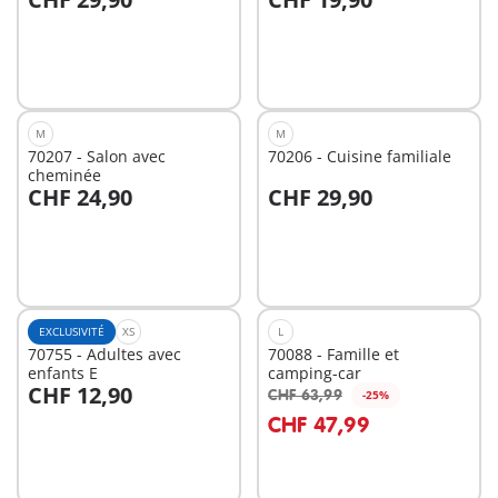
Au panier
Au panier
M
M
70207 - Salon avec
70206 - Cuisine familiale
cheminée
CHF 24,90
CHF 29,90
Au panier
Au panier
EXCLUSIVITÉ
XS
L
70755 - Adultes avec
70088 - Famille et
enfants E
camping-car
CHF 12,90
CHF 63,99
-25%
Au panier
CHF 47,99
Non
disponible