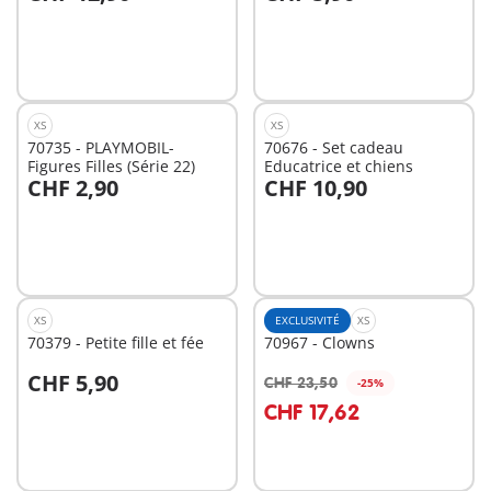
Au panier
Non
disponible
XS
XS
70735 - PLAYMOBIL-
70676 - Set cadeau
Figures Filles (Série 22)
Educatrice et chiens
CHF 2,90
CHF 10,90
Non
Non
disponible
disponible
XS
EXCLUSIVITÉ
XS
70379 - Petite fille et fée
70967 - Clowns
CHF 5,90
CHF 23,50
-25%
Au panier
Au panier
CHF 17,62