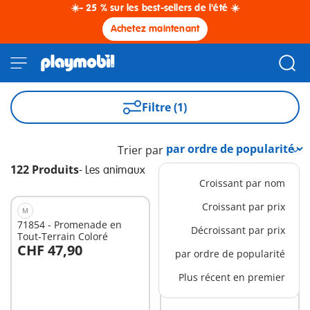
☀️- 25 % sur les best-sellers de l'été ☀️
Achetez maintenant
Filtre (1)
Trier par
122 Produits
-
Les animaux
Croissant par nom
Croissant par prix
M
L
71854 - Promenade en
72070 - Zoo : Parc
Décroissant par prix
Tout-Terrain Coloré
aventure avec les animaux
CHF 47,90
CHF 99,90
par ordre de popularité
Au panier
Plus récent en premier
Non
disponible