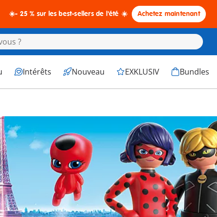
☀️- 25 % sur les best-sellers de l'été ☀️
Achetez maintenant
u
Intérêts
Nouveau
EXKLUSIV
Bundles