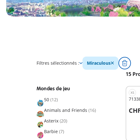
Filtres sélectionnés :
Miraculous
15 Pr
Mondes de jeu
XS
71338
50
(12)
CHF
Animals and Friends
(16)
A
Asterix
(20)
Barbie
(7)