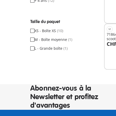
+ 4 ans
(12)
A
Taille du paquet
M
XS - Boîte XS
(10)
71864
scoo
M - Boîte moyenne
(1)
CHF
A
L - Grande boîte
(1)
Abonnez-vous à la
Newsletter et profitez
d'avantages