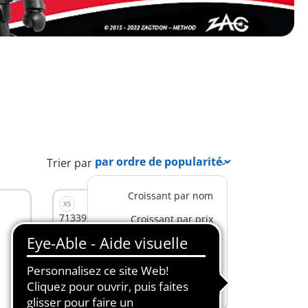
Trier par
Croissant par nom
XS
71339 - Miraculous : Rena Rouge
Croissant par prix
CHF 7,90
Décroissant par prix
Au panier
par ordre de popularité
Plus récent en premier