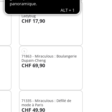
XS
71336 - Miraculous : Marinette &
Ladybug
CHF 17,90
Au panier
L
71863 - Miraculous : Boulangerie
Dupain-Cheng
CHF 69,90
Au panier
i
71335 - Miraculous : Défilé de
mode à Paris
CHF 49,90