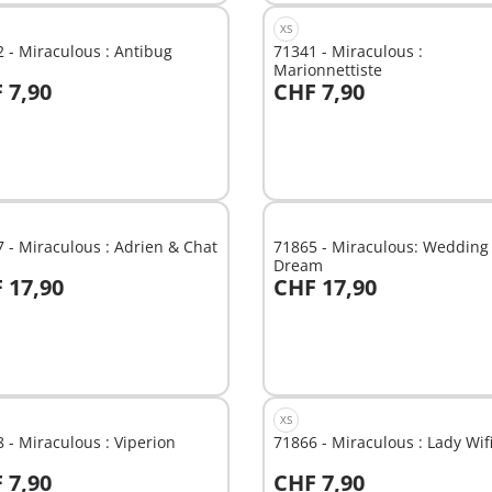
XS
 - Miraculous : Antibug
71341 - Miraculous :
Marionnettiste
 7,90
CHF 7,90
u panier
Au panier
 - Miraculous : Adrien & Chat
71865 - Miraculous: Wedding
Dream
 17,90
CHF 17,90
u panier
Au panier
XS
 - Miraculous : Viperion
71866 - Miraculous : Lady Wif
 7,90
CHF 7,90