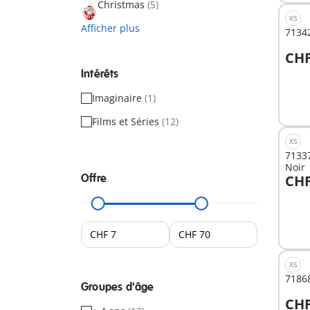
Christmas
(5)
XS
Afficher plus
71342
CHF
A
Intérêts
Imaginaire
(1)
Films et Séries
(12)
XS
71337
Noir
Offre
CHF
A
XS
71868
Groupes d'âge
CHF