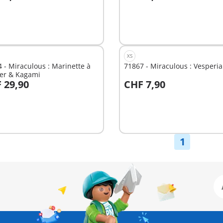
u panier
Au panier
XS
 - Miraculous : Marinette à
71867 - Miraculous : Vesperia
ter & Kagami
 29,90
CHF 7,90
u panier
Au panier
1