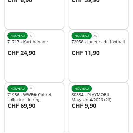
Au panier
Au panier
NOUVEAU
S
NOUVEAU
XS
71717 - Kart banane
72058 - Joueurs de football
CHF 24,90
CHF 11,90
Au panier
Au panier
NOUVEAU
M
NOUVEAU
71956 - WWE® Coffret
80884 - PLAYMOBIL
collector : le ring
Magazin 4/2026 (26)
CHF 69,90
CHF 9,90
Au panier
Au panier