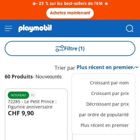
☀️- 25 % sur les best-sellers de l'été ☀️
Achetez maintenant
Filtre (1)
Trier par
60 Produits
-
Nouveautés
Croissant par nom
Croissant par prix
NOUVEAU
XS
NOUVEAU
XS
72285 - Le Petit Prince :
72185 - Félicitations -
Décroissant par prix
Figurine anniversaire
mariés
CHF 9,90
CHF 11,90
par ordre de popularité
Au panier
Au panier
Plus récent en premier