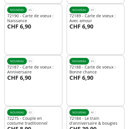
NOUVEAU
XS
NOUVEAU
XS
72190 - Carte de voeux :
72189 - Carte de voeux :
Naissance
Avec amour
CHF 6,90
CHF 6,90
Au panier
Au panier
NOUVEAU
XS
NOUVEAU
XS
72187 - Carte de voeux :
72188 - Carte de voeux :
Anniversaire
Bonne chance
CHF 6,90
CHF 6,90
Au panier
Au panier
NOUVEAU
XS
NOUVEAU
M
72275 - Couple en
72184 - Le train
costume traditionnel
d'anniversaire & bougies
CHF 8,90
CHF 39,90