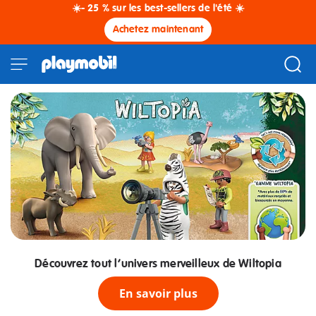
☀️- 25 % sur les best-sellers de l'été ☀️
Achetez maintenant
Découvrez tout l’univers merveilleux de Wiltopia
En savoir plus