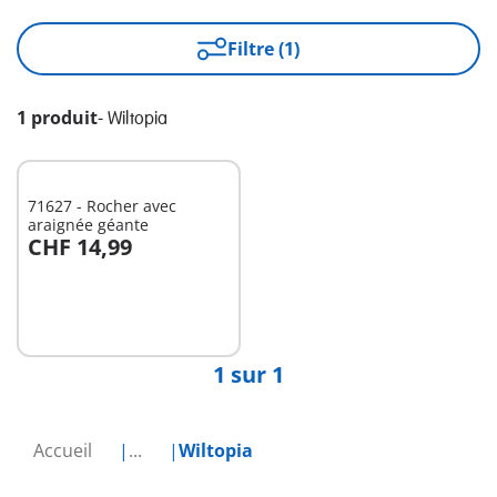
Filtre (1)
1 produit
-
Wiltopia
71627 - Rocher avec
araignée géante
CHF 14,99
Non
disponible
1 sur 1
Accueil
...
Wiltopia