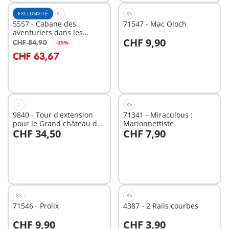
EXCLUSIVITÉ
XL
XS
5557 - Cabane des
71547 - Mac Oloch
aventuriers dans les
CHF 9,90
arbres
CHF 84,90
-25%
Au panier
Au panier
CHF 63,67
L
XS
9840 - Tour d'extension
71341 - Miraculous :
pour le Grand château des
Marionnettiste
CHF 34,50
CHF 7,90
Chevaliers Novelmore
Au panier
Au panier
XS
XS
71546 - Prolix
4387 - 2 Rails courbes
CHF 9,90
CHF 3,90