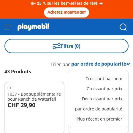
☀️- 25 % sur les best-sellers de l'été ☀️
Achetez maintenant
Filtre (0)
Trier par
43 Produits
Croissant par nom
L
XS
Croissant par prix
1037 - Box supplémentaire
71338 - Miraculous :
Décroissant par prix
pour Ranch de Waterfall
Carapace
CHF 29,90
CHF 7,90
Au panier
Au panier
par ordre de popularité
Plus récent en premier