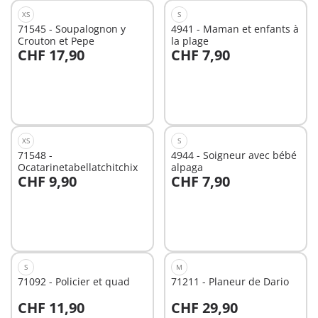
XS
S
71545 - Soupalognon y
4941 - Maman et enfants à
Crouton et Pepe
la plage
CHF 17,90
CHF 7,90
Au panier
Au panier
XS
S
71548 -
4944 - Soigneur avec bébé
Ocatarinetabellatchitchix
alpaga
CHF 9,90
CHF 7,90
Au panier
Au panier
S
M
71092 - Policier et quad
71211 - Planeur de Dario
CHF 11,90
CHF 29,90
Au panier