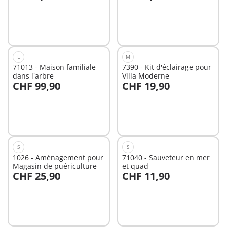
Au panier
Au panier
L
M
71013 - Maison familiale
7390 - Kit d'éclairage pour
dans l'arbre
Villa Moderne
CHF 99,90
CHF 19,90
Au panier
Au panier
S
S
1026 - Aménagement pour
71040 - Sauveteur en mer
Magasin de puériculture
et quad
CHF 25,90
CHF 11,90
Au panier
Au panier