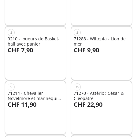
Non
disponible
S
S
9210 - Joueurs de Basket-
71288 - Wiltopia - Lion de
ball avec panier
mer
CHF 7,90
CHF 9,90
Non
Non
disponible
disponible
S
XS
71214 - Chevalier
71270 - Astérix : César &
Novelmore et mannequin
Cléopâtre
CHF 11,90
CHF 22,90
d'entrainement
Non
Non
disponible
disponible