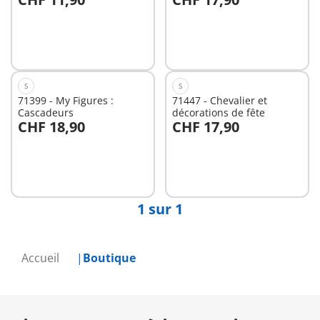
Non
Non
disponible
disponible
S
S
71399 - My Figures :
71447 - Chevalier et
Cascadeurs
décorations de fête
CHF 18,90
CHF 17,90
Non
Non
disponible
disponible
1 sur 1
Accueil
Boutique