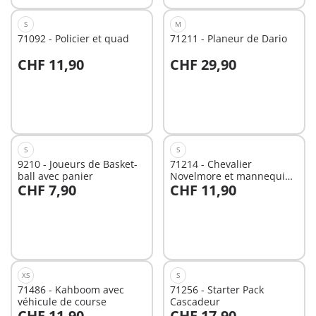
S
M
71092 - Policier et quad
71211 - Planeur de Dario
CHF 11,90
CHF 29,90
Au panier
Non
disponible
S
S
9210 - Joueurs de Basket-
71214 - Chevalier
ball avec panier
Novelmore et mannequin
CHF 7,90
CHF 11,90
d'entrainement
Non
Non
disponible
disponible
XS
S
71486 - Kahboom avec
71256 - Starter Pack
véhicule de course
Cascadeur
CHF 11,90
CHF 17,90