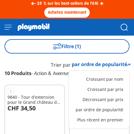
☀️- 25 % sur les best-sellers de l'été ☀️
Achetez maintenant
Filtre (1)
Trier par
10 Produits
-
Action & Aventure
Croissant par nom
Croissant par prix
L
S
9840 - Tour d'extension
71040 - Sauveteur en mer
Décroissant par prix
pour le Grand château des
et quad
CHF 34,50
CHF 11,90
Chevaliers Novelmore
par ordre de popularité
Au panier
Au panier
Plus récent en premier