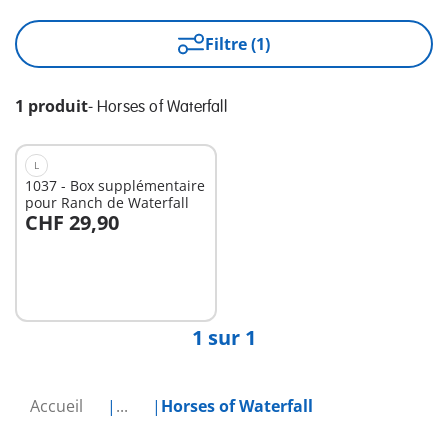
Filtre (1)
1 produit
-
Horses of Waterfall
L
1037 - Box supplémentaire
pour Ranch de Waterfall
CHF 29,90
Au panier
1 sur 1
Accueil
...
Horses of Waterfall