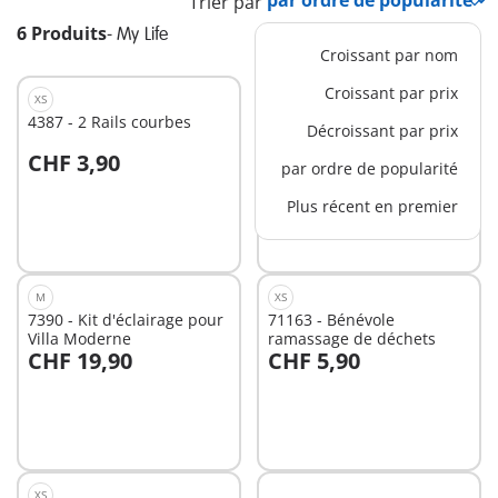
Trier par
6 Produits
-
My Life
Croissant par nom
Croissant par prix
XS
S
4387 - 2 Rails courbes
1026 - Aménagement pour
Décroissant par prix
Magasin de puériculture
CHF 3,90
CHF 25,90
par ordre de popularité
Au panier
Au panier
Plus récent en premier
M
XS
7390 - Kit d'éclairage pour
71163 - Bénévole
Villa Moderne
ramassage de déchets
CHF 19,90
CHF 5,90
Au panier
Non
disponible
XS