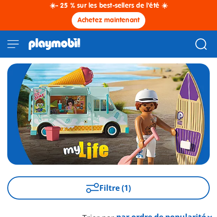
☀️- 25 % sur les best-sellers de l'été ☀️
Achetez maintenant
Filtre (1)