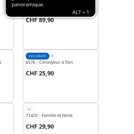
BESTSELLER
L
9463 - Camion de pompiers avec
échelle pivotante
CHF 89,90
Au panier
EXCLUSIVITÉ
M
s
6576 - Convoyeur à foin
CHF 25,90
Au panier
M
71425 - Famille et tente
CHF 29,90
Au panier