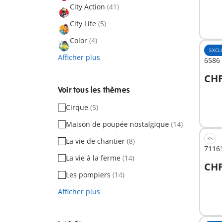
City Action
(41)
City Life
(5)
Color
(4)
EXCL
Afficher plus
6586 
CHF
A
Voir tous les thèmes
Cirque
(5)
Maison de poupée nostalgique
(14)
XS
La vie de chantier
(8)
71161
La vie à la ferme
(14)
CHF
A
Les pompiers
(14)
Afficher plus