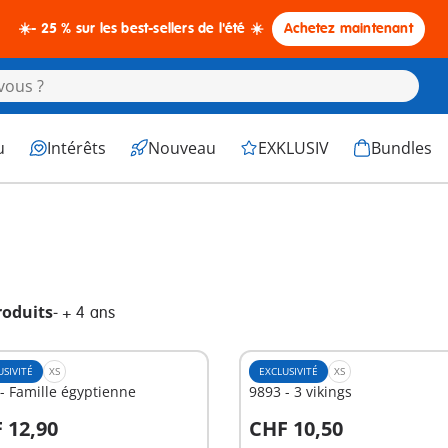
☀️- 25 % sur les best-sellers de l'été ☀️
Achetez maintenant
u
Intérêts
Nouveau
EXKLUSIV
Bundles
roduits
-
+ 4 ans
USIVITÉ
XS
EXCLUSIVITÉ
XS
- Famille égyptienne
9893 - 3 vikings
 12,90
CHF 10,50
u panier
Au panier