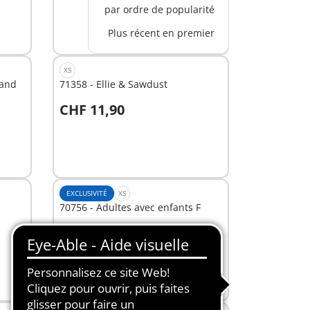
par ordre de popularité
Plus récent en premier
XS
rand
71358 - Ellie & Sawdust
CHF 11,90
Au panier
EXCLUSIVITÉ
XS
70756 - Adultes avec enfants F
CHF 12,90
Au panier