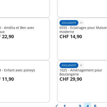
EXCLUSIVITÉ
XS
 - Amélia et Ben avec
6555 - Eclairages pour Maiso
aux
moderne
 22,90
CHF 14,90
u panier
Au panier
EXCLUSIVITÉ
M
 - Enfant avec poneys
1025 - Aménagement pour
Boulangerie
 11,90
CHF 29,90
u panier
Au panier
1
. . .
3
4
5
. . .