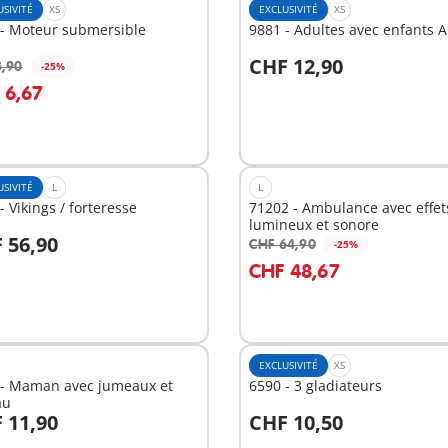
USIVITÉ
XS
EXCLUSIVITÉ
XS
 - Moteur submersible
9881 - Adultes avec enfants A
CHF 12,90
8,90
-25%
u panier
Au panier
 6,67
USIVITÉ
L
L
- Vikings / forteresse
71202 - Ambulance avec effet
lumineux et sonore
 56,90
CHF 64,90
-25%
u panier
Au panier
CHF 48,67
EXCLUSIVITÉ
XS
 - Maman avec jumeaux et
6590 - 3 gladiateurs
au
 11,90
CHF 10,50
u panier
Au panier