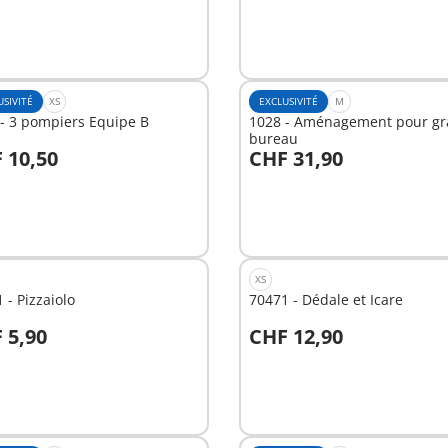
USIVITÉ
XS
EXCLUSIVITÉ
M
- 3 pompiers Equipe B
1028 - Aménagement pour g
bureau
 10,50
CHF 31,90
u panier
Au panier
XS
 - Pizzaiolo
70471 - Dédale et Icare
 5,90
CHF 12,90
u panier
Au panier