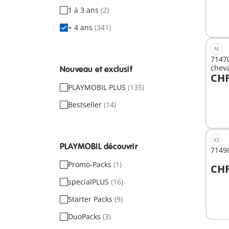
1 à 3 ans
(2)
+ 4 ans
(341)
M
71470
chev
Nouveau et exclusif
CHF
A
PLAYMOBIL PLUS
(135)
Bestseller
(14)
XS
PLAYMOBIL découvrir
71498
Promo-Packs
(1)
CHF
A
specialPLUS
(16)
Starter Packs
(9)
DuoPacks
(3)