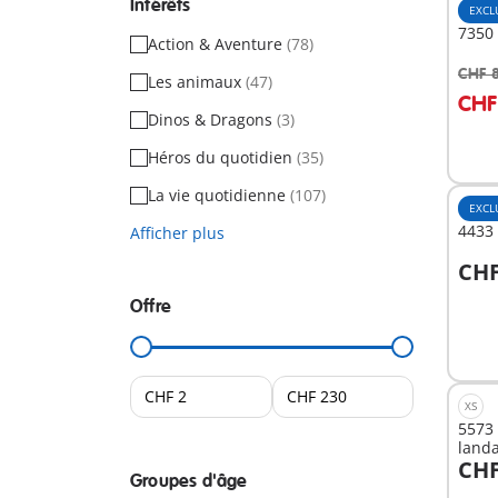
Intérêts
EXCL
7350
Action & Aventure
(78)
CHF 
Les animaux
(47)
A
CHF
Dinos & Dragons
(3)
Héros du quotidien
(35)
La vie quotidienne
(107)
EXCL
4433 
Afficher plus
CHF
A
Offre
XS
5573
land
CHF
Groupes d'âge
A