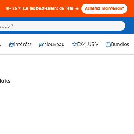
☀️- 25 % sur les best-sellers de l'été ☀️
Achetez maintenant
u
Intérêts
Nouveau
EXKLUSIV
Bundles
duits