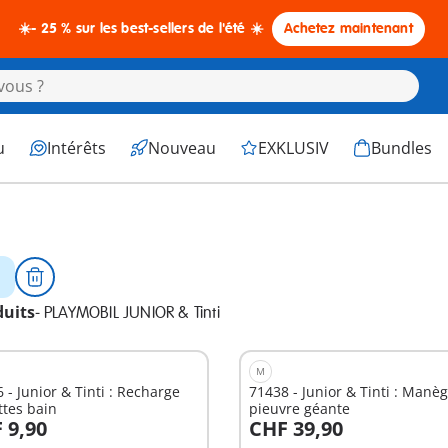
☀️- 25 % sur les best-sellers de l'été ☀️
Achetez maintenant
u
Intérêts
Nouveau
EXKLUSIV
Bundles
duits
-
PLAYMOBIL JUNIOR & Tinti
M
 - Junior & Tinti : Recharge
71438 - Junior & Tinti : Manè
ttes bain
pieuvre géante
 9,90
CHF 39,90
u panier
Au panier