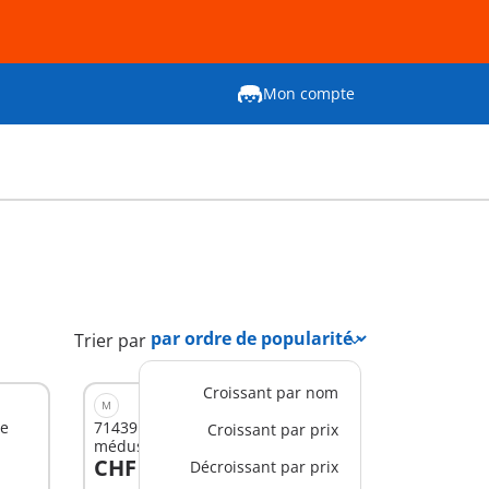
Mon compte
Trier par
Croissant par nom
M
ge
71439 - Junior & Tinti : Famille de
Croissant par prix
méduses
CHF 24,90
Décroissant par prix
Au panier