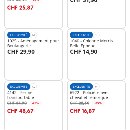
Au panier
Au panier
CHF 25,87
EXCLUSIVITÉ
M
EXCLUSIVITÉ
S
1025 - Aménagement pour
1040 - Colonne Morris
Boulangerie
Belle Epoque
CHF 29,90
CHF 14,90
Au panier
Au panier
EXCLUSIVITÉ
XL
EXCLUSIVITÉ
M
4142 - Ferme
6922 - Policière avec
transportable
cheval et remorque
CHF 64,90
CHF 22,50
-25%
-25%
Au panier
Au panier
CHF 48,67
CHF 16,87