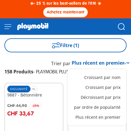
☀️- 25 % sur les best-sellers de l'été ☀️
Achetez maintenant
Filtre (1)
Trier par
158 Produits
-
PLAYMOBIL PLUS
Croissant par nom
Croissant par prix
EXCLUSIVITÉ
XL
EXCLUSIVITÉ
M
9887 - Bétonnière
9842 - Aménagement
Décroissant par prix
médiéval
CHF 22,50
CHF 44,90
-25%
par ordre de popularité
Au panier
CHF 33,67
Plus récent en premier
Non
disponible