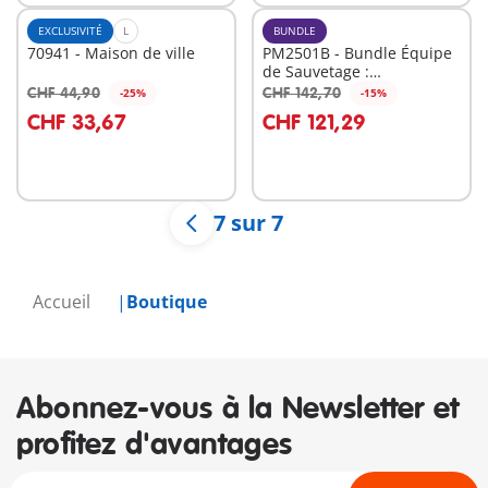
EXCLUSIVITÉ
L
BUNDLE
70941 - Maison de ville
PM2501B - Bundle Équipe
de Sauvetage :
Interventions Express
CHF 44,90
CHF 142,70
-25%
-15%
Au panier
Au panier
CHF 33,67
CHF 121,29
7 sur 7
Accueil
Boutique
Abonnez-vous à la Newsletter et
profitez d'avantages