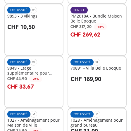
EXCLUSIVITÉ
XS
BUNDLE
9893 - 3 vikings
PM2018A - Bundle Maison
Belle Epoque
CHF 10,50
CHF 317,20
-15%
Au panier
Au panier
CHF 269,62
EXCLUSIVITÉ
XL
EXCLUSIVITÉ
XL
9849 - Etage
70891 - Villa Belle Epoque
supplémentaire pour
CHF 169,90
Grande maison
CHF 44,90
-25%
Au panier
Au panier
traditionnelle
CHF 33,67
EXCLUSIVITÉ
M
EXCLUSIVITÉ
M
1027 - Aménagement pour
1028 - Aménagement pour
Maison de Ville
grand bureau
CHF 31,90
CHF 34,50
-25%