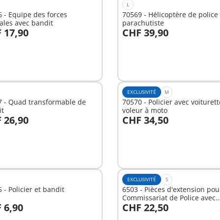
L
 - Equipe des forces
70569 - Hélicoptère de police 
ales avec bandit
parachutiste
 17,90
CHF 39,90
u panier
Au panier
EXCLUSIVITÉ
M
7 - Quad transformable de
70570 - Policier avec voiturett
it
voleur à moto
 26,90
CHF 34,50
u panier
Au panier
EXCLUSIVITÉ
S
 - Policier et bandit
6503 - Pièces d'extension pou
Commissariat de Police avec
 6,90
CHF 22,50
Prison/Système d'alarme
u panier
Au panier