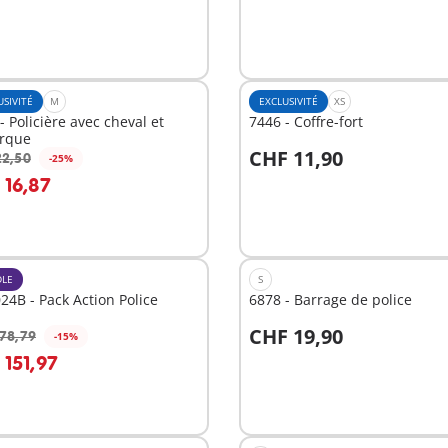
USIVITÉ
M
EXCLUSIVITÉ
XS
- Policière avec cheval et
7446 - Coffre-fort
rque
CHF 11,90
22,50
-25%
u panier
Au panier
 16,87
LE
S
4B - Pack Action Police
6878 - Barrage de police
CHF 19,90
78,79
-15%
u panier
Au panier
 151,97