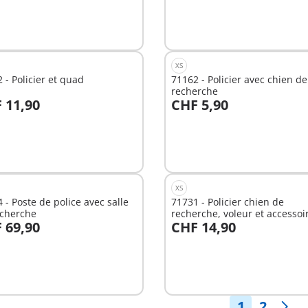
XS
 - Policier et quad
71162 - Policier avec chien de
recherche
 11,90
CHF 5,90
u panier
Au panier
XS
 - Poste de police avec salle
71731 - Policier chien de
echerche
recherche, voleur et accessoi
 69,90
CHF 14,90
u panier
Au panier
1
2