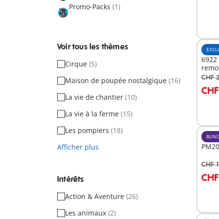
Promo-Packs
(1)
Voir tous les thèmes
EXCL
6922 
Cirque
(5)
remo
CHF 
Maison de poupée nostalgique
(16)
A
CHF
La vie de chantier
(10)
La vie à la ferme
(15)
Les pompiers
(18)
BUND
PM202
Afficher plus
CHF 1
A
CHF
Intérêts
Action & Aventure
(26)
Les animaux
(2)