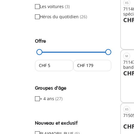
XS
Les voitures
(3)
71146
spéci
Héros du quotidien
(26)
CHF
A
Offre
M
7114
band
CHF
A
Groupes d'âge
+ 4 ans
(27)
XS
71505
Nouveau et exclusif
CHF
A
PLAYMOBIL PLUS
(5)