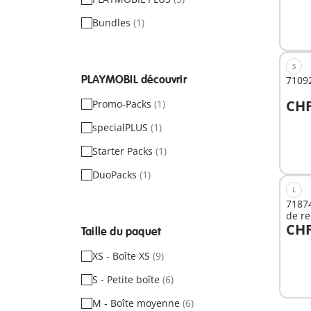
Bundles
(1)
S
PLAYMOBIL découvrir
71092
CHF
Promo-Packs
(1)
A
specialPLUS
(1)
Starter Packs
(1)
DuoPacks
(1)
L
71874
de r
CHF
Taille du paquet
A
XS - Boîte XS
(9)
S - Petite boîte
(6)
M - Boîte moyenne
(6)