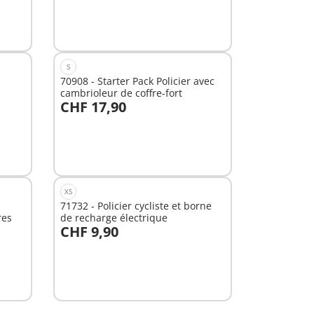
S
70908 - Starter Pack Policier avec
cambrioleur de coffre-fort
CHF 17,90
Non
disponible
XS
71732 - Policier cycliste et borne
res
de recharge électrique
CHF 9,90
Au panier