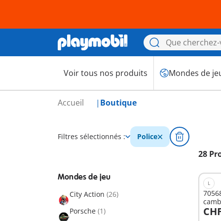
Voir tous nos produits
Mondes de je
Accueil
Boutique
Filtres sélectionnés :
Police
28 Pr
Mondes de jeu
L
70568
City Action
(26)
camb
CHF
Porsche
(1)
A