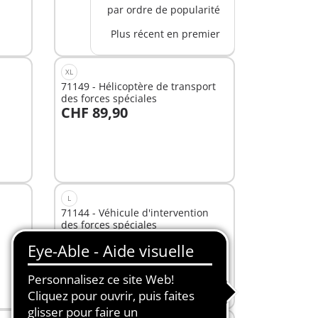
par ordre de popularité
Plus récent en premier
XL
71149 - Hélicoptère de transport
des forces spéciales
CHF 89,90
Au panier
L
71144 - Véhicule d'intervention
des forces spéciales
CHF 70,99
-25%
Au panier
CHF 53,24