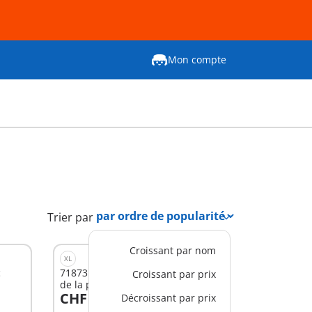
Mon compte
Trier par
Croissant par nom
XL
c
71873 - Centre de commandement
Croissant par prix
de la police
CHF 109,90
Décroissant par prix
Au panier