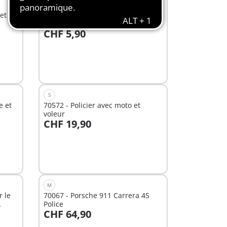
EXCLUSIVITÉ
XS
et
70648 - Porte-clé Policier
CHF 5,90
Au panier
S
e et
70572 - Policier avec moto et
voleur
CHF 19,90
Au panier
M
r le
70067 - Porsche 911 Carrera 4S
Police
CHF 64,90
Au panier