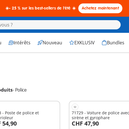
☀️- 25 % sur les best-sellers de l'été ☀️
Achetez maintenant
u
Intérêts
Nouveau
EXKLUSIV
Bundles
oduits
-
Police
M
 - Poste de police et
71729 - Voiture de police ave
rioleur
sirène et gyrophare
 54,90
CHF 47,90
u panier
Au panier