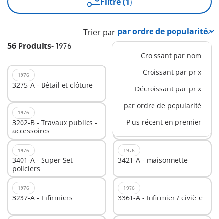
Filtre (1)
Trier par
56 Produits
-
1976
Croissant par nom
Croissant par prix
1976
1976
3275-A - Bétail et clôture
3428-A - Ecurie
Décroissant par prix
par ordre de popularité
1976
1976
Plus récent en premier
3202-B - Travaux publics -
3234-A - Set Pompiers
accessoires
1976
1976
3401-A - Super Set
3421-A - maisonnette
policiers
1976
1976
3237-A - Infirmiers
3361-A - Infirmier / civière