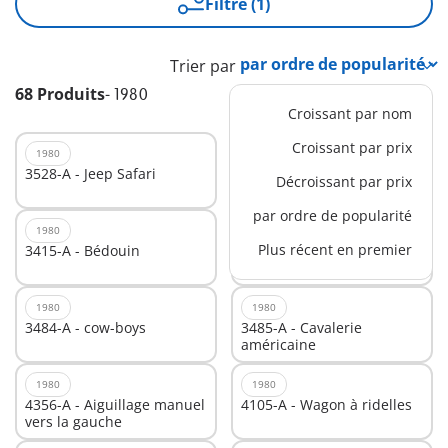
Filtre (1)
Trier par
68 Produits
-
1980
Croissant par nom
Croissant par prix
1980
1980
3528-A - Jeep Safari
3635-A - Sports d`hiver
Décroissant par prix
Color
par ordre de popularité
1980
1980
Plus récent en premier
3415-A - Bédouin
3582-A - Soldats de la
cavalerie américaine
1980
1980
3484-A - cow-boys
3485-A - Cavalerie
américaine
1980
1980
4356-A - Aiguillage manuel
4105-A - Wagon à ridelles
vers la gauche