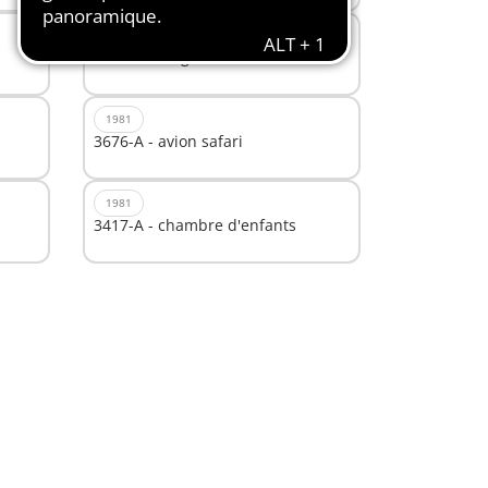
1981
4110-A - Wagon bestiaux
1981
3676-A - avion safari
1981
3417-A - chambre d'enfants