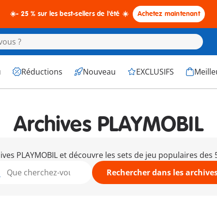
☀️- 25 % sur les best-sellers de l'été ☀️
Achetez maintenant
u
Réductions
Nouveau
EXCLUSIFS
Meille
Archives PLAYMOBIL
hives PLAYMOBIL et découvre les sets de jeu populaires des
Rechercher dans les archive