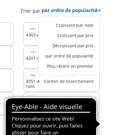
Trier par
Croissant par nom
1981
4363-A - cable d.raccor.4369
Croissant par prix
Décroissant par prix
1981
par ordre de popularité
4201-A - transports paquets
Plus récent en premier
1981
4351-A - Cordon de branchement
rails
1981
i
4358-A - Régulateur de marche
pour utilisation en plein air
1981
3525-A - camion pompiers