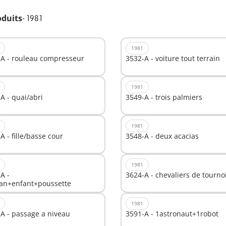
oduits
-
1981
1981
-A - rouleau compresseur
3532-A - voiture tout terrain
1981
A - quai/abri
3549-A - trois palmiers
1981
A - fille/basse cour
3548-A - deux acacias
1981
A -
3624-A - chevaliers de tourno
n+enfant+poussette
1981
A - passage a niveau
3591-A - 1astronaut+1robot