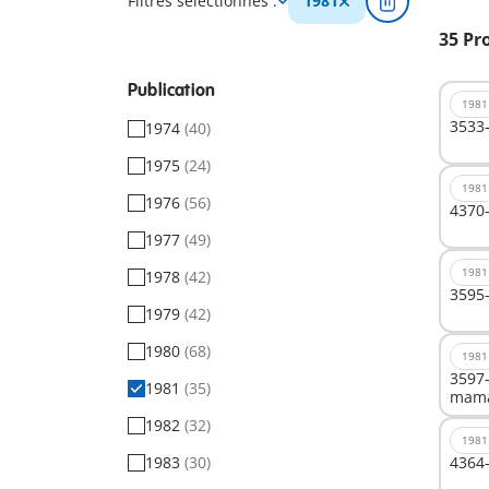
Filtres sélectionnés :
1981
35 Pr
Publication
1981
3533
1974
(40)
1975
(24)
1981
1976
(56)
4370-
1977
(49)
1981
1978
(42)
3595-
1979
(42)
1980
(68)
1981
3597-
1981
(35)
mama
1982
(32)
1981
1983
(30)
4364-