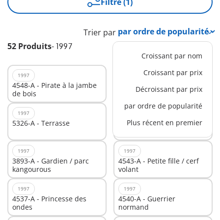
Filtre (1)
Trier par
52 Produits
-
1997
Croissant par nom
Croissant par prix
1997
1997
4548-A - Pirate à la jambe
3946-A - Etudiante /
Décroissant par prix
de bois
scooter
par ordre de popularité
1997
1997
Plus récent en premier
5326-A - Terrasse
3892-A - Vétérinaire /
singe
1997
1997
3893-A - Gardien / parc
4543-A - Petite fille / cerf
kangourous
volant
1997
1997
4537-A - Princesse des
4540-A - Guerrier
ondes
normand