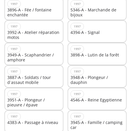
1997
1997
3896-A - Fée / fontaine
5346-A - Marchande de
enchantée
bijoux
1997
1997
3992-A - Atelier réparation
4394-A - Signal
motos
1997
1997
3949-A - Scaphandrier /
3898-A - Lutin de la forêt
amphore
1997
1997
3887-A - Soldats / tour
3948-A - Plongeur /
d`assaut mobile
dauphin
1997
1997
3951-A - Plongeur /
4546-A - Reine Egyptienne
pieuvre / épave
1997
1997
4383-A - Passage à niveau
3945-A - Famille / camping
car