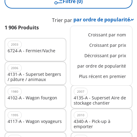
Filtre (0)
Trier par
1 906 Produits
Croissant par nom
2003
2005
Croissant par prix
6724-A - Fermier/Vache
4010-A - Train de
Décroissant par prix
marchandises RC avec
phares
par ordre de popularité
2006
2007
4131-A - Superset bergers
4234-A - Voltigeurs avec
Plus récent en premier
/ pâture / animaux
chevaux et manège
1980
2007
4102-A - Wagon fourgon
4135-A - Superset Aire de
stockage chantier
1995
2010
4117-A - Wagon voyageurs
4340-A - Pick-up à
emporter