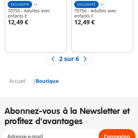
EXCLUSIVITÉ
XS
EXCLUSIVITÉ
XS
70755 - Adultes avec
70756 - Adultes avec
enfants E
enfants F
12,49 €
12,49 €
Au panier
Au panier
2 sur 6
Accueil
Boutique
Abonnez-vous à la Newsletter et
profitez d'avantages
Connexion