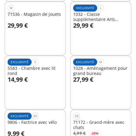
M
EXCLUSIVITÉ
L
71536 - Magasin de jouets
1032 - Classe
supplémentaire Arts
29,99 €
29,99 €
plastiques
Au panier
Au panier
EXCLUSIVITÉ
S
EXCLUSIVITÉ
M
5583 - Chambre avec lit
1028 - Aménagement pour
rond
grand bureau
14,99 €
27,99 €
Au panier
Au panier
EXCLUSIVITÉ
XS
XS
9806 - Factrice avec vélo
71172 - Grand-mère avec
chats
9,99 €
4,99 €
-25%