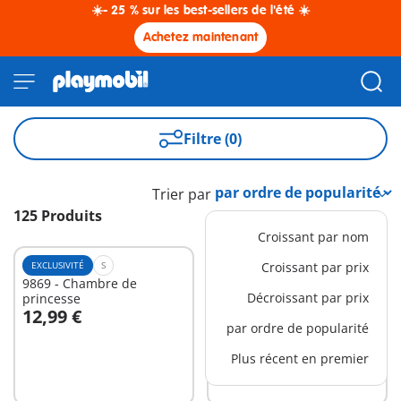
☀️- 25 % sur les best-sellers de l'été ☀️
Achetez maintenant
Filtre (0)
Trier par
125 Produits
Croissant par nom
EXCLUSIVITÉ
S
EXCLUSIVITÉ
Croissant par prix
M
9869 - Chambre de
1035 - Matériel pour
Décroissant par prix
princesse
classe de chimie
12,99 €
16,99 €
Au panier
Au panier
par ordre de popularité
Plus récent en premier