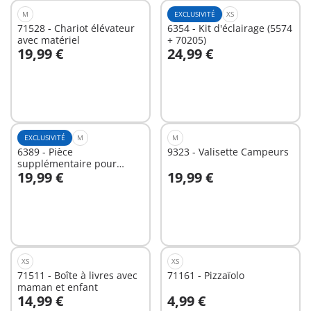
M
EXCLUSIVITÉ
XS
71528 - Chariot élévateur
6354 - Kit d'éclairage (5574
avec matériel
+ 70205)
19,99 €
24,99 €
Au panier
Au panier
EXCLUSIVITÉ
M
M
6389 - Pièce
9323 - Valisette Campeurs
supplémentaire pour
19,99 €
19,99 €
maison moderne
Au panier
Au panier
XS
XS
71511 - Boîte à livres avec
71161 - Pizzaïolo
maman et enfant
14,99 €
4,99 €
Au panier
Au panier