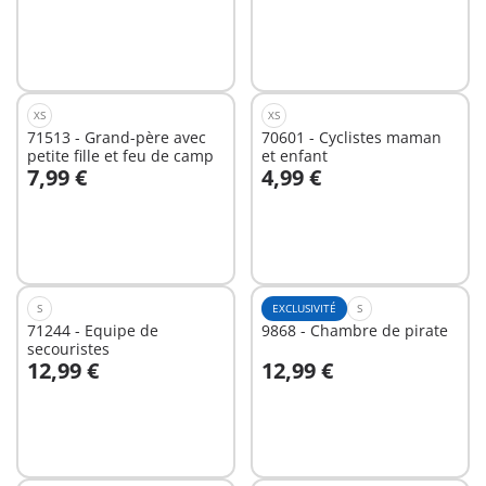
XS
XS
71513 - Grand-père avec
70601 - Cyclistes maman
petite fille et feu de camp
et enfant
7,99 €
4,99 €
Au panier
Au panier
S
EXCLUSIVITÉ
S
71244 - Equipe de
9868 - Chambre de pirate
secouristes
12,99 €
12,99 €
Au panier
Au panier