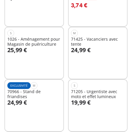
Au panier
Au panier
3,74 €
S
M
1026 - Aménagement pour
71425 - Vacanciers avec
Magasin de puériculture
tente
25,99 €
24,99 €
Au panier
Au panier
EXCLUSIVITÉ
M
S
70966 - Stand de
71205 - Urgentiste avec
friandises
moto et effet lumineux
24,99 €
19,99 €
Au panier
Au panier